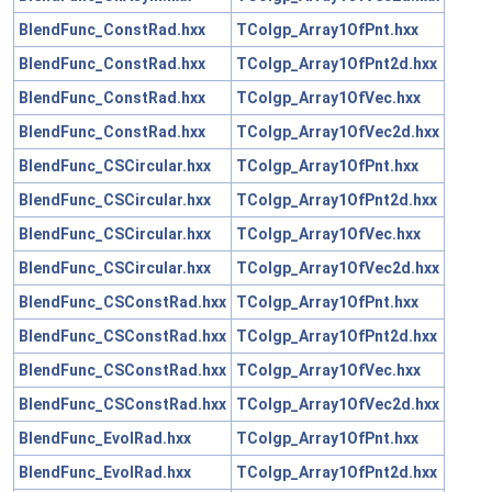
BlendFunc_ConstRad.hxx
TColgp_Array1OfPnt.hxx
BlendFunc_ConstRad.hxx
TColgp_Array1OfPnt2d.hxx
BlendFunc_ConstRad.hxx
TColgp_Array1OfVec.hxx
BlendFunc_ConstRad.hxx
TColgp_Array1OfVec2d.hxx
BlendFunc_CSCircular.hxx
TColgp_Array1OfPnt.hxx
BlendFunc_CSCircular.hxx
TColgp_Array1OfPnt2d.hxx
BlendFunc_CSCircular.hxx
TColgp_Array1OfVec.hxx
BlendFunc_CSCircular.hxx
TColgp_Array1OfVec2d.hxx
BlendFunc_CSConstRad.hxx
TColgp_Array1OfPnt.hxx
BlendFunc_CSConstRad.hxx
TColgp_Array1OfPnt2d.hxx
BlendFunc_CSConstRad.hxx
TColgp_Array1OfVec.hxx
BlendFunc_CSConstRad.hxx
TColgp_Array1OfVec2d.hxx
BlendFunc_EvolRad.hxx
TColgp_Array1OfPnt.hxx
BlendFunc_EvolRad.hxx
TColgp_Array1OfPnt2d.hxx