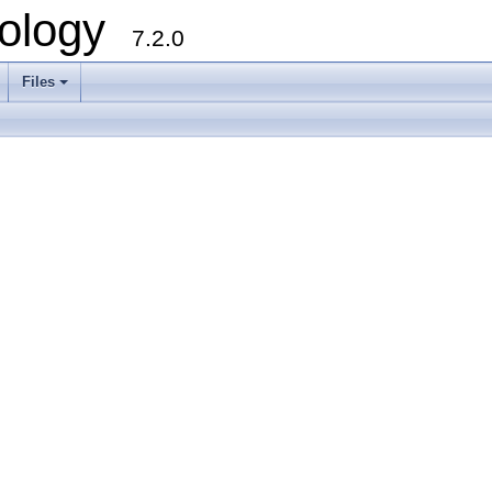
ology
7.2.0
Files
+