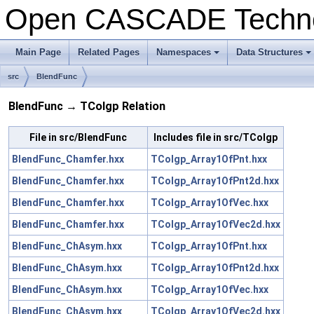
Open CASCADE Techn
Main Page
Related Pages
Namespaces
Data Structures
+
+
src
BlendFunc
BlendFunc → TColgp Relation
File in src/BlendFunc
Includes file in src/TColgp
BlendFunc_Chamfer.hxx
TColgp_Array1OfPnt.hxx
BlendFunc_Chamfer.hxx
TColgp_Array1OfPnt2d.hxx
BlendFunc_Chamfer.hxx
TColgp_Array1OfVec.hxx
BlendFunc_Chamfer.hxx
TColgp_Array1OfVec2d.hxx
BlendFunc_ChAsym.hxx
TColgp_Array1OfPnt.hxx
BlendFunc_ChAsym.hxx
TColgp_Array1OfPnt2d.hxx
BlendFunc_ChAsym.hxx
TColgp_Array1OfVec.hxx
BlendFunc_ChAsym.hxx
TColgp_Array1OfVec2d.hxx