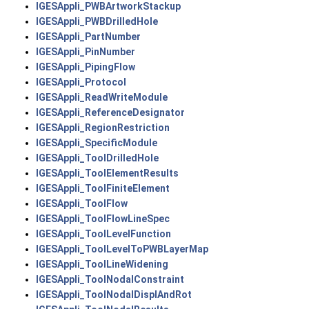
IGESAppli_PWBArtworkStackup
IGESAppli_PWBDrilledHole
IGESAppli_PartNumber
IGESAppli_PinNumber
IGESAppli_PipingFlow
IGESAppli_Protocol
IGESAppli_ReadWriteModule
IGESAppli_ReferenceDesignator
IGESAppli_RegionRestriction
IGESAppli_SpecificModule
IGESAppli_ToolDrilledHole
IGESAppli_ToolElementResults
IGESAppli_ToolFiniteElement
IGESAppli_ToolFlow
IGESAppli_ToolFlowLineSpec
IGESAppli_ToolLevelFunction
IGESAppli_ToolLevelToPWBLayerMap
IGESAppli_ToolLineWidening
IGESAppli_ToolNodalConstraint
IGESAppli_ToolNodalDisplAndRot