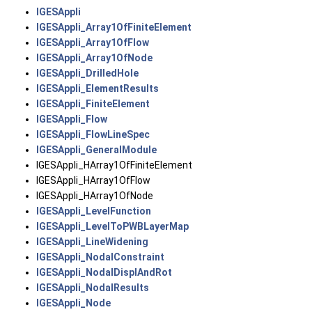
IGESAppli
IGESAppli_Array1OfFiniteElement
IGESAppli_Array1OfFlow
IGESAppli_Array1OfNode
IGESAppli_DrilledHole
IGESAppli_ElementResults
IGESAppli_FiniteElement
IGESAppli_Flow
IGESAppli_FlowLineSpec
IGESAppli_GeneralModule
IGESAppli_HArray1OfFiniteElement
IGESAppli_HArray1OfFlow
IGESAppli_HArray1OfNode
IGESAppli_LevelFunction
IGESAppli_LevelToPWBLayerMap
IGESAppli_LineWidening
IGESAppli_NodalConstraint
IGESAppli_NodalDisplAndRot
IGESAppli_NodalResults
IGESAppli_Node