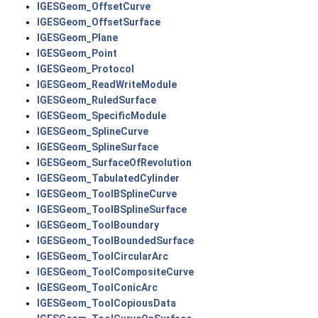
IGESGeom_OffsetCurve
IGESGeom_OffsetSurface
IGESGeom_Plane
IGESGeom_Point
IGESGeom_Protocol
IGESGeom_ReadWriteModule
IGESGeom_RuledSurface
IGESGeom_SpecificModule
IGESGeom_SplineCurve
IGESGeom_SplineSurface
IGESGeom_SurfaceOfRevolution
IGESGeom_TabulatedCylinder
IGESGeom_ToolBSplineCurve
IGESGeom_ToolBSplineSurface
IGESGeom_ToolBoundary
IGESGeom_ToolBoundedSurface
IGESGeom_ToolCircularArc
IGESGeom_ToolCompositeCurve
IGESGeom_ToolConicArc
IGESGeom_ToolCopiousData