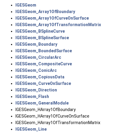
IGESGeom
IGESGeom_Array1OfBoundary
IGESGeom_Array1OfCurveOnSurface
IGESGeom_Array1OfTransformationMatrix
IGESGeom_BSplineCurve
IGESGeom_BSplineSurface
IGESGeom_Boundary
IGESGeom_BoundedSurface
IGESGeom_CircularArc
IGESGeom_CompositeCurve
IGESGeom_ConicArc
IGESGeom_CopiousData
IGESGeom_CurveOnSurface
IGESGeom_Direction
IGESGeom_Flash
IGESGeom_GeneralModule
IGESGeom_HArray1OfBoundary
IGESGeom_HArray1OfCurveOnSurface
IGESGeom_HArray1OfTransformationMatrix
IGESGeom_Line