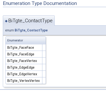
Enumeration Type Documentation
BiTgte_ContactType
◆
enum
BiTgte_ContactType
Enumerator
BiTgte_FaceFace
BiTgte_FaceEdge
BiTgte_FaceVertex
BiTgte_EdgeEdge
BiTgte_EdgeVertex
BiTgte_VertexVertex