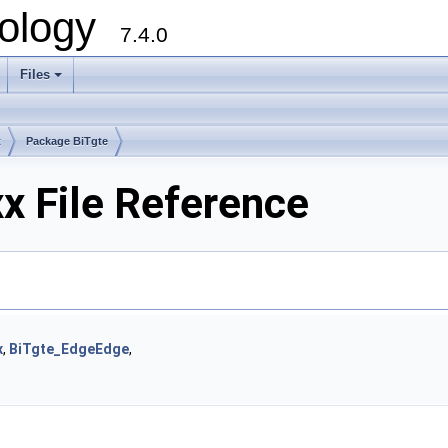
ology
7.4.0
Files
+
t
Package BiTgte
x File Reference
x
,
BiTgte_EdgeEdge
,