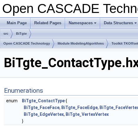
Open CASCADE Techn
Main Page
Related Pages
Namespaces
Data Structures
+
+
src
BiTgte
Open CASCADE Technology
Module ModelingAlgorithms
Toolkit TKOffse
BiTgte_ContactType.hx
Enumerations
enum
BiTgte_ContactType
{
BiTgte_FaceFace
,
BiTgte_FaceEdge
,
BiTgte_FaceVerte
BiTgte_EdgeVertex
,
BiTgte_VertexVertex
}