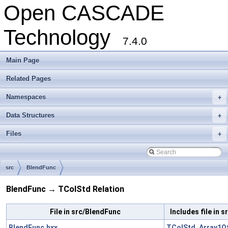
Open CASCADE
Technology
7.4.0
Main Page
Related Pages
Namespaces
+
Data Structures
+
Files
+
src
BlendFunc
BlendFunc → TColStd Relation
File in src/BlendFunc
Includes file in 
BlendFunc.hxx
TColStd_Array1Of