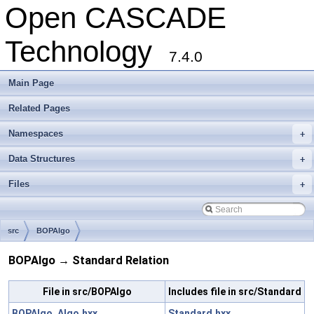
Open CASCADE
Technology
7.4.0
Main Page
Related Pages
Namespaces
+
Data Structures
+
Files
+
src
BOPAlgo
BOPAlgo → Standard Relation
File in src/BOPAlgo
Includes file in src/Standard
BOPAlgo_Algo.hxx
Standard.hxx