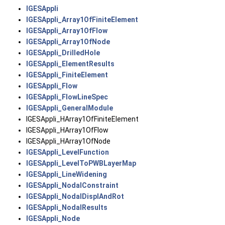
IGESAppli
IGESAppli_Array1OfFiniteElement
IGESAppli_Array1OfFlow
IGESAppli_Array1OfNode
IGESAppli_DrilledHole
IGESAppli_ElementResults
IGESAppli_FiniteElement
IGESAppli_Flow
IGESAppli_FlowLineSpec
IGESAppli_GeneralModule
IGESAppli_HArray1OfFiniteElement
IGESAppli_HArray1OfFlow
IGESAppli_HArray1OfNode
IGESAppli_LevelFunction
IGESAppli_LevelToPWBLayerMap
IGESAppli_LineWidening
IGESAppli_NodalConstraint
IGESAppli_NodalDisplAndRot
IGESAppli_NodalResults
IGESAppli_Node