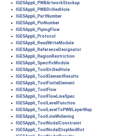
IGESAppli_PWBArtworkStackup
IGESAppli_PWBDrilledHole
IGESAppli_PartNumber
IGESAppli_PinNumber
IGESAppli_PipingFlow
IGESAppli_Protocol
IGESAppli_ReadWriteModule
IGESAppli_ReferenceDesignator
IGESAppli_RegionRestriction
IGESAppli_SpecificModule
IGESAppli_ToolDrilledHole
IGESAppli_ToolElementResults
IGESAppli_ToolFiniteElement
IGESAppli_ToolFlow
IGESAppli_ToolFlowLineSpec
IGESAppli_ToolLevelFunction
IGESAppli_ToolLevelToPWBLayerMap
IGESAppli_ToolLineWidening
IGESAppli_ToolNodalConstraint
IGESAppli_ToolNodalDisplAndRot