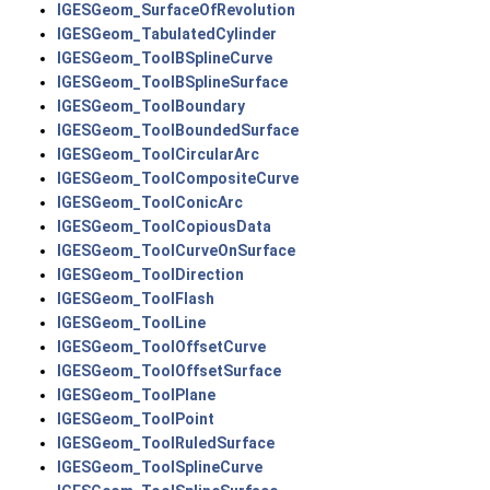
IGESGeom_SurfaceOfRevolution
IGESGeom_TabulatedCylinder
IGESGeom_ToolBSplineCurve
IGESGeom_ToolBSplineSurface
IGESGeom_ToolBoundary
IGESGeom_ToolBoundedSurface
IGESGeom_ToolCircularArc
IGESGeom_ToolCompositeCurve
IGESGeom_ToolConicArc
IGESGeom_ToolCopiousData
IGESGeom_ToolCurveOnSurface
IGESGeom_ToolDirection
IGESGeom_ToolFlash
IGESGeom_ToolLine
IGESGeom_ToolOffsetCurve
IGESGeom_ToolOffsetSurface
IGESGeom_ToolPlane
IGESGeom_ToolPoint
IGESGeom_ToolRuledSurface
IGESGeom_ToolSplineCurve