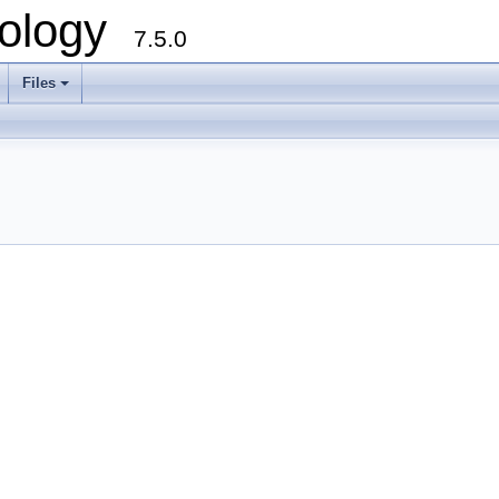
ology
7.5.0
Files
+