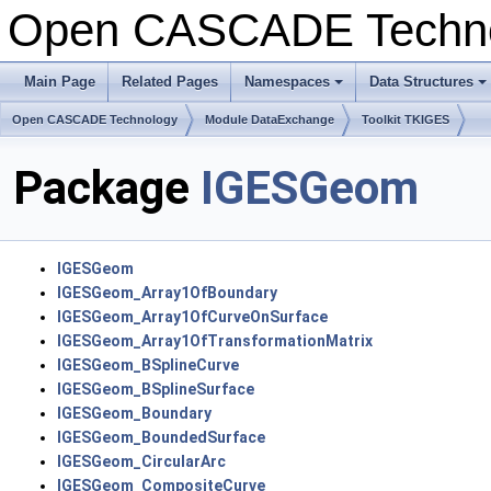
Open CASCADE Techn
Main Page
Related Pages
Namespaces
Data Structures
+
+
Open CASCADE Technology
Module DataExchange
Toolkit TKIGES
Package
IGESGeom
IGESGeom
IGESGeom_Array1OfBoundary
IGESGeom_Array1OfCurveOnSurface
IGESGeom_Array1OfTransformationMatrix
IGESGeom_BSplineCurve
IGESGeom_BSplineSurface
IGESGeom_Boundary
IGESGeom_BoundedSurface
IGESGeom_CircularArc
IGESGeom_CompositeCurve