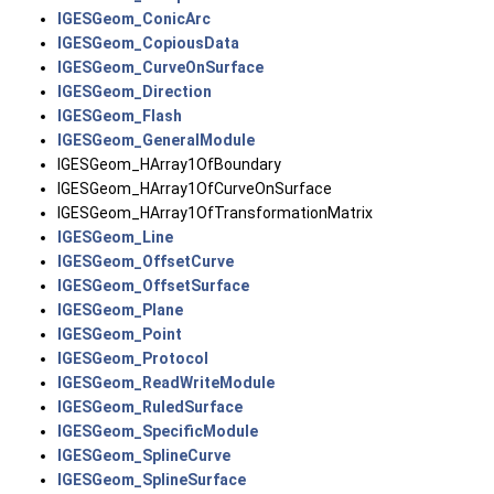
IGESGeom_ConicArc
IGESGeom_CopiousData
IGESGeom_CurveOnSurface
IGESGeom_Direction
IGESGeom_Flash
IGESGeom_GeneralModule
IGESGeom_HArray1OfBoundary
IGESGeom_HArray1OfCurveOnSurface
IGESGeom_HArray1OfTransformationMatrix
IGESGeom_Line
IGESGeom_OffsetCurve
IGESGeom_OffsetSurface
IGESGeom_Plane
IGESGeom_Point
IGESGeom_Protocol
IGESGeom_ReadWriteModule
IGESGeom_RuledSurface
IGESGeom_SpecificModule
IGESGeom_SplineCurve
IGESGeom_SplineSurface