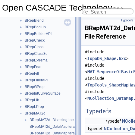
BRepAlgo
►
Open CASCADE Technology
BRepAlgoAPI
►
7.9.0
BRepApprox
►
BRepBlend
Typedefs
►
BRepMAT2d_Data
BRepBndLib
►
BRepBuilderAPI
►
File Reference
BRepCheck
►
BRepClass
►
#include
BRepClass3d
►
<
TopoDS_Shape.hxx
>
BRepExtrema
►
#include
BRepFeat
►
<
MAT_SequenceOfBasic
BRepFill
►
#include
BRepFilletAPI
►
<
TopTools_ShapeMapHa
BRepGProp
►
#include
BRepIntCurveSurface
►
<
NCollection_DataMap
BRepLib
►
BRepLProp
►
Typedefs
BRepMAT2d
▼
BRepMAT2d_BisectingLocus.hxx
►
typedef
NColl
BRepMAT2d_DataMapIteratorOfDataMapOfBasicEltShape.hxx
typedef
NCollection_D
BRepMAT2d_DataMapIteratorOfDataMapOfShapeSequenceOfBas