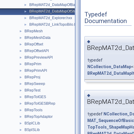
BRepMAT2d_DataMapOfBasicEltShape.hxx
►
BRepMAT2d_DataMapOfShapeSequenceOfBasicElt.hxx
►
Typedef
BRepMAT2d_Explorer.hxx
►
Documentation
BRepMAT2d_LinkTopoBilo.hxx
►
BRepMesh
►
BRepMeshData
►
◆
BRepOffset
►
BRepMAT2d_Data
BRepOffsetAPI
►
BRepPreviewAPI
►
typedef
BRepPrim
►
NCollection_DataMap
<
BRepPrimAPI
►
BRepMAT2d_DataMapIt
BRepProj
►
BRepSweep
►
BRepTest
►
◆
BRepToIGES
►
BRepMAT2d_Dat
BRepToIGESBRep
►
BRepTools
►
typedef
NCollection_D
BRepTopAdaptor
►
MAT_SequenceOfBasic
BSplCLib
►
TopTools_ShapeMapH
BSplSLib
►
BRepMAT2d_DataMapOf