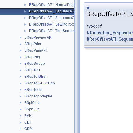
BRepOffsetAPI_NormalProjection.hxx
►
◆
BRepOffsetAPI_SequenceOfSequenceOfReal.hxx
►
BRepOffsetAPI_
BRepOffsetAPI_SequenceOfSequenceOfShape.hxx
►
BRepOffsetAPI_Sewing.hxx
►
typedef
BRepOffsetAPI_ThruSections.hxx
►
NCollection_Sequence
BRepPreviewAPI
►
BRepOffsetAPI_Seque
BRepPrim
►
BRepPrimAPI
►
BRepProj
►
BRepSweep
►
BRepTest
►
BRepToIGES
►
BRepToIGESBRep
►
BRepTools
►
BRepTopAdaptor
►
BSplCLib
►
BSplSLib
►
BVH
►
CDF
►
CDM
►