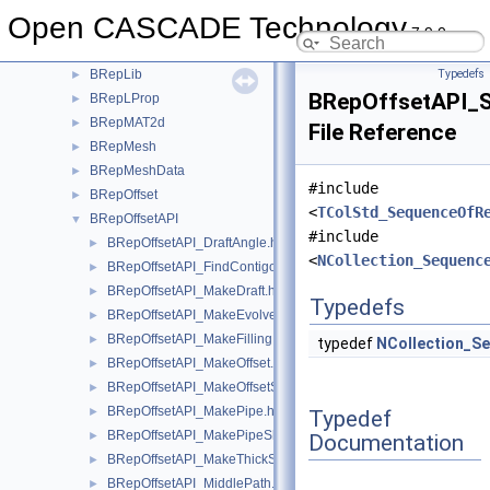
BRepFilletAPI
►
Open CASCADE Technology
BRepGProp
►
7.9.0
BRepIntCurveSurface
►
BRepLib
Typedefs
►
BRepOffsetAPI_
BRepLProp
►
BRepMAT2d
►
File Reference
BRepMesh
►
BRepMeshData
►
#include
BRepOffset
►
<
TColStd_SequenceOfR
BRepOffsetAPI
▼
#include
BRepOffsetAPI_DraftAngle.hxx
►
<
NCollection_Sequenc
BRepOffsetAPI_FindContigousEdges.hxx
►
BRepOffsetAPI_MakeDraft.hxx
►
Typedefs
BRepOffsetAPI_MakeEvolved.hxx
►
BRepOffsetAPI_MakeFilling.hxx
►
typedef
NCollection_S
BRepOffsetAPI_MakeOffset.hxx
►
BRepOffsetAPI_MakeOffsetShape.hxx
►
BRepOffsetAPI_MakePipe.hxx
►
Typedef
BRepOffsetAPI_MakePipeShell.hxx
►
Documentation
BRepOffsetAPI_MakeThickSolid.hxx
►
BRepOffsetAPI_MiddlePath.hxx
►