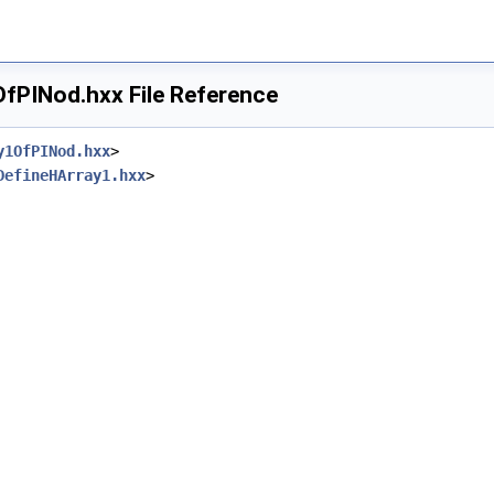
PINod.hxx File Reference
y1OfPINod.hxx
>
DefineHArray1.hxx
>