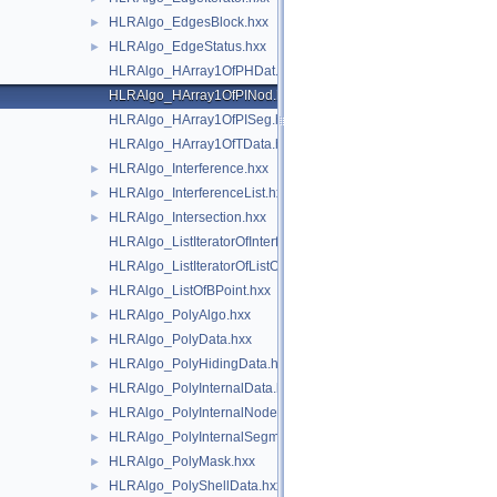
HLRAlgo_EdgesBlock.hxx
►
HLRAlgo_EdgeStatus.hxx
►
HLRAlgo_HArray1OfPHDat.hxx
HLRAlgo_HArray1OfPINod.hxx
HLRAlgo_HArray1OfPISeg.hxx
HLRAlgo_HArray1OfTData.hxx
HLRAlgo_Interference.hxx
►
HLRAlgo_InterferenceList.hxx
►
HLRAlgo_Intersection.hxx
►
HLRAlgo_ListIteratorOfInterferenceList.hxx
HLRAlgo_ListIteratorOfListOfBPoint.hxx
HLRAlgo_ListOfBPoint.hxx
►
HLRAlgo_PolyAlgo.hxx
►
HLRAlgo_PolyData.hxx
►
HLRAlgo_PolyHidingData.hxx
►
HLRAlgo_PolyInternalData.hxx
►
HLRAlgo_PolyInternalNode.hxx
►
HLRAlgo_PolyInternalSegment.hxx
►
HLRAlgo_PolyMask.hxx
►
HLRAlgo_PolyShellData.hxx
►