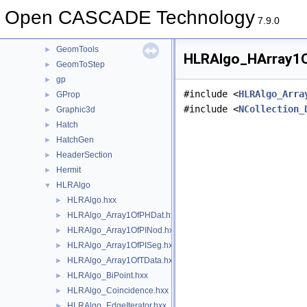
GeomPlate
►
Open CASCADE Technology
GeomProjLib
►
7.9.0
GeomToIGES
►
GeomTools
►
HLRAlgo_HArray1Of
GeomToStep
►
gp
►
#include <
HLRAlgo_Arra
GProp
►
#include <
NCollection_
Graphic3d
►
Hatch
►
HatchGen
►
HeaderSection
►
Hermit
►
HLRAlgo
▼
HLRAlgo.hxx
►
HLRAlgo_Array1OfPHDat.hxx
►
HLRAlgo_Array1OfPINod.hxx
►
HLRAlgo_Array1OfPISeg.hxx
►
HLRAlgo_Array1OfTData.hxx
►
HLRAlgo_BiPoint.hxx
►
HLRAlgo_Coincidence.hxx
►
HLRAlgo_EdgeIterator.hxx
►