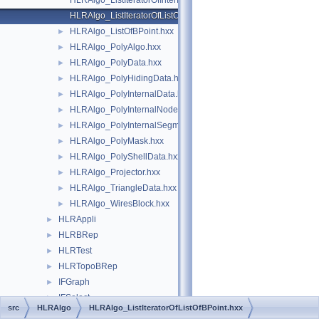
HLRAlgo_ListIteratorOfInterferenceList.hxx
HLRAlgo_ListIteratorOfListOfBPoint.hxx
HLRAlgo_ListOfBPoint.hxx
►
HLRAlgo_PolyAlgo.hxx
►
HLRAlgo_PolyData.hxx
►
HLRAlgo_PolyHidingData.hxx
►
HLRAlgo_PolyInternalData.hxx
►
HLRAlgo_PolyInternalNode.hxx
►
HLRAlgo_PolyInternalSegment.hxx
►
HLRAlgo_PolyMask.hxx
►
HLRAlgo_PolyShellData.hxx
►
HLRAlgo_Projector.hxx
►
HLRAlgo_TriangleData.hxx
►
HLRAlgo_WiresBlock.hxx
►
HLRAppli
►
HLRBRep
►
HLRTest
►
HLRTopoBRep
►
IFGraph
►
IFSelect
►
src
HLRAlgo
HLRAlgo_ListIteratorOfListOfBPoint.hxx
IGESAppli
►