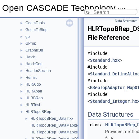
GeomPlate
►
Open CASCADE Technology
7.9.0
GeomProjLib
►
GeomToIGES
►
Data Structures
GeomTools
►
HLRTopoBRep_DSF
GeomToStep
►
File Reference
gp
►
GProp
►
Graphic3d
►
#include
Hatch
►
<
Standard.hxx
>
HatchGen
►
#include
HeaderSection
►
<
Standard_DefineAllo
Hermit
►
#include
HLRAlgo
►
<
BRepTopAdaptor_MapO
HLRAppli
►
#include
HLRBRep
►
<
Standard_Integer.hx
HLRTest
►
HLRTopoBRep
▼
Data Structures
HLRTopoBRep_Data.hxx
►
class
HLRTopoBRep_D
HLRTopoBRep_DataMapIteratorOfDataMapOfShapeFaceData.h
Provides method
HLRTopoBRep_DataMapIteratorOfMapOfShapeListOfVData.hxx
fill a