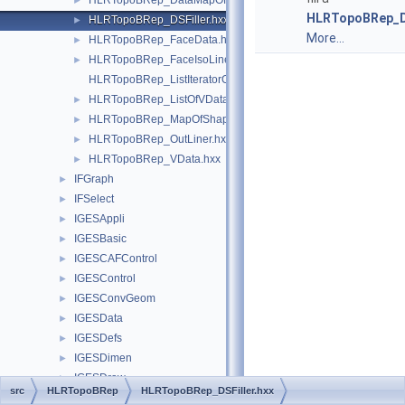
HLRTopoBRep_DataMapOfShapeFaceData.hxx
►
HLRTopoBRep_
HLRTopoBRep_DSFiller.hxx
►
More...
HLRTopoBRep_FaceData.hxx
►
HLRTopoBRep_FaceIsoLiner.hxx
►
HLRTopoBRep_ListIteratorOfListOfVData.hxx
HLRTopoBRep_ListOfVData.hxx
►
HLRTopoBRep_MapOfShapeListOfVData.hxx
►
HLRTopoBRep_OutLiner.hxx
►
HLRTopoBRep_VData.hxx
►
IFGraph
►
IFSelect
►
IGESAppli
►
IGESBasic
►
IGESCAFControl
►
IGESControl
►
IGESConvGeom
►
IGESData
►
IGESDefs
►
IGESDimen
►
IGESDraw
►
src
HLRTopoBRep
HLRTopoBRep_DSFiller.hxx
IGESFile
►