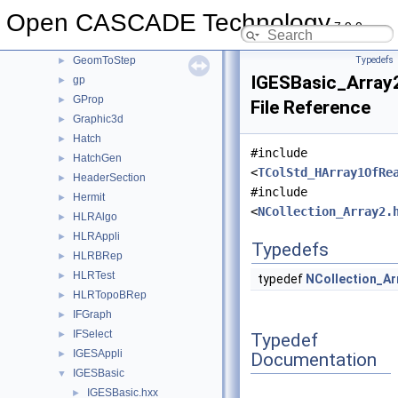
GeomProjLib
►
Open CASCADE Technology
GeomToIGES
►
7.9.0
GeomTools
►
GeomToStep
Typedefs
►
IGESBasic_Array
gp
►
GProp
►
File Reference
Graphic3d
►
Hatch
►
#include
HatchGen
►
<
TColStd_HArray1OfRe
HeaderSection
►
#include
Hermit
►
<
NCollection_Array2.
HLRAlgo
►
HLRAppli
►
Typedefs
HLRBRep
►
HLRTest
►
typedef
NCollection_Ar
HLRTopoBRep
►
IFGraph
►
IFSelect
►
Typedef
IGESAppli
►
Documentation
IGESBasic
▼
IGESBasic.hxx
►