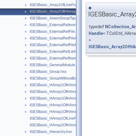
IGESBasic_Array1OfLineFontEntity.hxx
►
◆
IGESBasic_Array2OfHArray1OfReal.hxx
►
IGESBasic_Array
IGESBasic_AssocGroupType.hxx
►
IGESBasic_ExternalReferenceFile.hxx
►
typedef
NCollection_Ar
IGESBasic_ExternalRefFile.hxx
►
Handle
< TColStd_HArra
IGESBasic_ExternalRefFileIndex.hxx
►
>
IGESBasic_ExternalRefFileName.hxx
►
IGESBasic_Array2OfHA
IGESBasic_ExternalRefLibName.hxx
►
IGESBasic_ExternalRefName.hxx
►
IGESBasic_GeneralModule.hxx
►
IGESBasic_Group.hxx
►
IGESBasic_GroupWithoutBackP.hxx
►
IGESBasic_HArray1OfHArray1OfIGESEntity.hxx
►
IGESBasic_HArray1OfHArray1OfInteger.hxx
►
IGESBasic_HArray1OfHArray1OfReal.hxx
►
IGESBasic_HArray1OfHArray1OfXY.hxx
►
IGESBasic_HArray1OfHArray1OfXYZ.hxx
►
IGESBasic_HArray1OfLineFontEntity.hxx
IGESBasic_HArray2OfHArray1OfReal.hxx
IGESBasic_Hierarchy.hxx
►