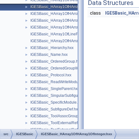
IGESBasic_HArray1OfHArray1OfIGESEntity.hxx
►
Data Structures
IGESBasic_HArray1OfHArray1OfInteger.hxx
►
class
IGESBasic_HArr
IGESBasic_HArray1OfHArray1OfReal.hxx
►
IGESBasic_HArray1OfHArray1OfXY.hxx
►
IGESBasic_HArray1OfHArray1OfXYZ.hxx
►
IGESBasic_HArray1OfLineFontEntity.hxx
IGESBasic_HArray2OfHArray1OfReal.hxx
IGESBasic_Hierarchy.hxx
►
IGESBasic_Name.hxx
►
IGESBasic_OrderedGroup.hxx
►
IGESBasic_OrderedGroupWithoutBackP.hxx
►
IGESBasic_Protocol.hxx
►
IGESBasic_ReadWriteModule.hxx
►
IGESBasic_SingleParent.hxx
►
IGESBasic_SingularSubfigure.hxx
►
IGESBasic_SpecificModule.hxx
►
IGESBasic_SubfigureDef.hxx
►
IGESBasic_ToolAssocGroupType.hxx
►
IGESBasic_ToolExternalReferenceFile.hxx
►
IGESBasic_ToolExternalRefFile.hxx
►
src
IGESBasic
IGESBasic_HArray1OfHArray1OfInteger.hxx
IGESBasic_ToolExternalRefFileIndex.hxx
►