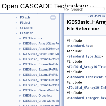
HLRBRep
►
Open CASCADE Technology
7.9.0
HLRTest
►
HLRTopoBRep
►
Data Structures
IFGraph
►
IGESBasic_HArra
IFSelect
►
File Reference
IGESAppli
►
IGESBasic
▼
IGESBasic.hxx
►
#include
IGESBasic_Array1OfLineFontEntity.hxx
►
<
Standard.hxx
>
IGESBasic_Array2OfHArray1OfReal.hxx
►
#include
IGESBasic_AssocGroupType.hxx
►
<
Standard_Type.hxx
>
IGESBasic_ExternalReferenceFile.hxx
►
#include
IGESBasic_ExternalRefFile.hxx
►
<
TColStd_Array1OfTra
IGESBasic_ExternalRefFileIndex.hxx
►
#include
IGESBasic_ExternalRefFileName.hxx
►
<
Standard_Transient.
IGESBasic_ExternalRefLibName.hxx
►
#include
IGESBasic_ExternalRefName.hxx
►
<
TColStd_HArray1OfIn
IGESBasic_GeneralModule.hxx
►
#include
IGESBasic_Group.hxx
►
<
Standard_Integer.hx
IGESBasic_GroupWithoutBackP.hxx
►