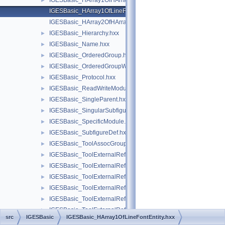
IGESBasic_HArray1OfHArray1OfXYZ.hxx
►
IGESBasic_HArray1OfLineFontEntity.hxx
IGESBasic_HArray2OfHArray1OfReal.hxx
IGESBasic_Hierarchy.hxx
►
IGESBasic_Name.hxx
►
IGESBasic_OrderedGroup.hxx
►
IGESBasic_OrderedGroupWithoutBackP.hxx
►
IGESBasic_Protocol.hxx
►
IGESBasic_ReadWriteModule.hxx
►
IGESBasic_SingleParent.hxx
►
IGESBasic_SingularSubfigure.hxx
►
IGESBasic_SpecificModule.hxx
►
IGESBasic_SubfigureDef.hxx
►
IGESBasic_ToolAssocGroupType.hxx
►
IGESBasic_ToolExternalReferenceFile.hxx
►
IGESBasic_ToolExternalRefFile.hxx
►
IGESBasic_ToolExternalRefFileIndex.hxx
►
IGESBasic_ToolExternalRefFileName.hxx
►
IGESBasic_ToolExternalRefLibName.hxx
►
IGESBasic_ToolExternalRefName.hxx
►
src
IGESBasic
IGESBasic_HArray1OfLineFontEntity.hxx
IGESBasic_ToolGroup.hxx
►