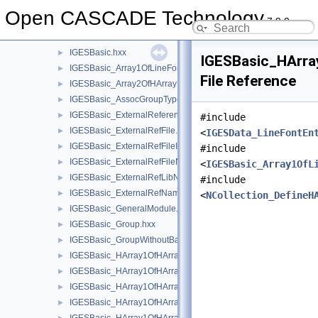
IFSelect
►
Open CASCADE Technology
7.9.0
IGESAppli
►
IGESBasic
▼
IGESBasic.hxx
►
IGESBasic_HArra
IGESBasic_Array1OfLineFontEntity.hxx
►
File Reference
IGESBasic_Array2OfHArray1OfReal.hxx
►
IGESBasic_AssocGroupType.hxx
►
IGESBasic_ExternalReferenceFile.hxx
►
#include
IGESBasic_ExternalRefFile.hxx
►
<
IGESData_LineFontEn
IGESBasic_ExternalRefFileIndex.hxx
►
#include
IGESBasic_ExternalRefFileName.hxx
►
<
IGESBasic_Array1OfL
IGESBasic_ExternalRefLibName.hxx
►
#include
IGESBasic_ExternalRefName.hxx
►
<
NCollection_DefineH
IGESBasic_GeneralModule.hxx
►
IGESBasic_Group.hxx
►
IGESBasic_GroupWithoutBackP.hxx
►
IGESBasic_HArray1OfHArray1OfIGESEntity.hxx
►
IGESBasic_HArray1OfHArray1OfInteger.hxx
►
IGESBasic_HArray1OfHArray1OfReal.hxx
►
IGESBasic_HArray1OfHArray1OfXY.hxx
►