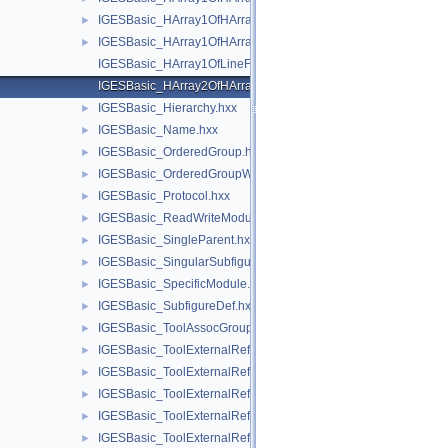
IGESBasic_HArray1OfHArray1OfXY.hxx
►
IGESBasic_HArray1OfHArray1OfXYZ.hxx
►
IGESBasic_HArray1OfLineFontEntity.hxx
IGESBasic_HArray2OfHArray1OfReal.hxx
IGESBasic_Hierarchy.hxx
►
IGESBasic_Name.hxx
►
IGESBasic_OrderedGroup.hxx
►
IGESBasic_OrderedGroupWithoutBackP.hxx
►
IGESBasic_Protocol.hxx
►
IGESBasic_ReadWriteModule.hxx
►
IGESBasic_SingleParent.hxx
►
IGESBasic_SingularSubfigure.hxx
►
IGESBasic_SpecificModule.hxx
►
IGESBasic_SubfigureDef.hxx
►
IGESBasic_ToolAssocGroupType.hxx
►
IGESBasic_ToolExternalReferenceFile.hxx
►
IGESBasic_ToolExternalRefFile.hxx
►
IGESBasic_ToolExternalRefFileIndex.hxx
►
IGESBasic_ToolExternalRefFileName.hxx
►
IGESBasic_ToolExternalRefLibName.hxx
►