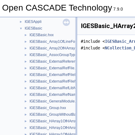
HLRTopoBRep
►
Open CASCADE Technology
IFGraph
►
7.9.0
IFSelect
►
IGESAppli
►
IGESBasic_HArray2
IGESBasic
▼
IGESBasic.hxx
►
#include <
IGESBasic_Ar
IGESBasic_Array1OfLineFontEntity.hxx
►
#include <
NCollection_
IGESBasic_Array2OfHArray1OfReal.hxx
►
IGESBasic_AssocGroupType.hxx
►
IGESBasic_ExternalReferenceFile.hxx
►
IGESBasic_ExternalRefFile.hxx
►
IGESBasic_ExternalRefFileIndex.hxx
►
IGESBasic_ExternalRefFileName.hxx
►
IGESBasic_ExternalRefLibName.hxx
►
IGESBasic_ExternalRefName.hxx
►
IGESBasic_GeneralModule.hxx
►
IGESBasic_Group.hxx
►
IGESBasic_GroupWithoutBackP.hxx
►
IGESBasic_HArray1OfHArray1OfIGESEntity.hxx
►
IGESBasic_HArray1OfHArray1OfInteger.hxx
►
IGESBasic_HArray1OfHArray1OfReal.hxx
►