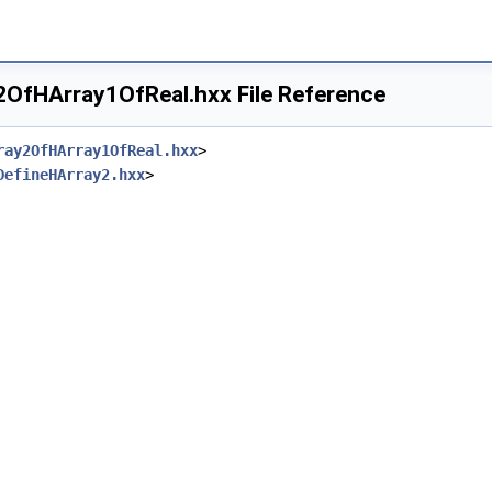
OfHArray1OfReal.hxx File Reference
ray2OfHArray1OfReal.hxx
>
DefineHArray2.hxx
>