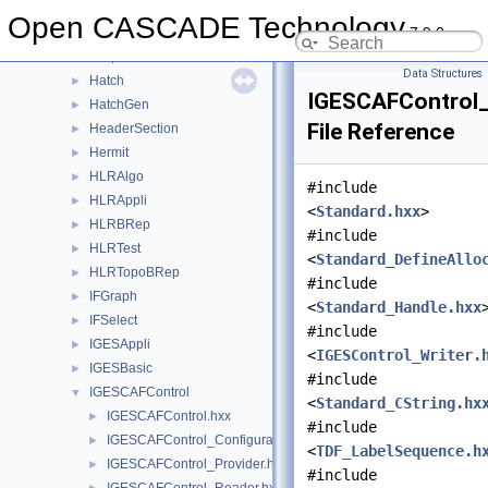
gp
►
Open CASCADE Technology
7.9.0
GProp
►
Graphic3d
►
Data Structures
Hatch
►
IGESCAFControl_
HatchGen
►
File Reference
HeaderSection
►
Hermit
►
HLRAlgo
►
#include
HLRAppli
►
<
Standard.hxx
>
HLRBRep
►
#include
HLRTest
►
<
Standard_DefineAllo
HLRTopoBRep
►
#include
IFGraph
►
<
Standard_Handle.hxx
IFSelect
►
#include
IGESAppli
►
<
IGESControl_Writer.
IGESBasic
►
#include
IGESCAFControl
▼
<
Standard_CString.hx
IGESCAFControl.hxx
►
#include
IGESCAFControl_ConfigurationNode.hxx
►
<
TDF_LabelSequence.h
IGESCAFControl_Provider.hxx
►
#include