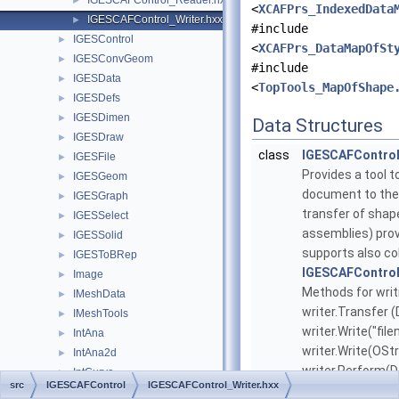
IGESCAFControl_Reader.hxx
►
<
XCAFPrs_IndexedData
IGESCAFControl_Writer.hxx
►
#include
IGESControl
►
<
XCAFPrs_DataMapOfSt
IGESConvGeom
►
#include
IGESData
►
<
TopTools_MapOfShape
IGESDefs
►
IGESDimen
►
Data Structures
IGESDraw
►
class
IGESCAFControl
IGESFile
►
Provides a tool 
IGESGeom
►
document to the 
IGESGraph
►
transfer of shap
IGESSelect
►
assemblies) prov
IGESSolid
►
supports also co
IGESToBRep
►
IGESCAFControl
Image
►
Methods for writi
IMeshData
►
writer.Transfer 
IMeshTools
►
writer.Write("fil
IntAna
►
writer.Write(OSt
IntAna2d
►
writer.Perform(D
IntCurve
►
src
IGESCAFControl
IGESCAFControl_Writer.hxx
Methods for mana
IntCurvesFace
►