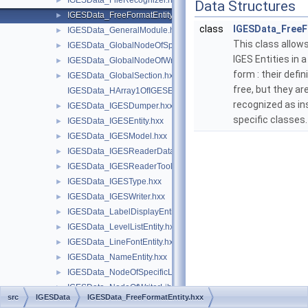
IGESData_FileRecognizer.hxx
►
Data Structures
IGESData_FreeFormatEntity.hxx
►
class
IGESData_FreeF
IGESData_GeneralModule.hxx
►
This class allow
IGESData_GlobalNodeOfSpecificLib.hxx
►
IGES Entities in a 
IGESData_GlobalNodeOfWriterLib.hxx
►
form : their defini
IGESData_GlobalSection.hxx
►
free, but they ar
IGESData_HArray1OfIGESEntity.hxx
recognized as in
IGESData_IGESDumper.hxx
►
specific classes
IGESData_IGESEntity.hxx
►
IGESData_IGESModel.hxx
►
IGESData_IGESReaderData.hxx
►
IGESData_IGESReaderTool.hxx
►
IGESData_IGESType.hxx
►
IGESData_IGESWriter.hxx
►
IGESData_LabelDisplayEntity.hxx
►
IGESData_LevelListEntity.hxx
►
IGESData_LineFontEntity.hxx
►
IGESData_NameEntity.hxx
►
IGESData_NodeOfSpecificLib.hxx
►
IGESData_NodeOfWriterLib.hxx
►
src
IGESData
IGESData_FreeFormatEntity.hxx
IGESData_ParamCursor.hxx
►