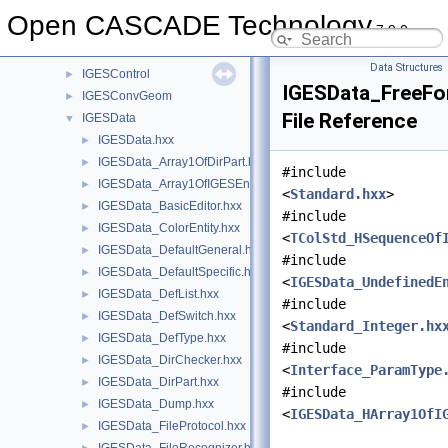
IGESAppli
►
Open CASCADE Technology
7.9.0
IGESBasic
►
IGESCAFControl
►
Data Structures
IGESControl
►
IGESData_FreeFo
IGESConvGeom
►
File Reference
IGESData
▼
IGESData.hxx
►
IGESData_Array1OfDirPart.hxx
►
#include
IGESData_Array1OfIGESEntity.hxx
►
<
Standard.hxx
>
IGESData_BasicEditor.hxx
►
#include
IGESData_ColorEntity.hxx
►
<
TColStd_HSequenceOf
IGESData_DefaultGeneral.hxx
►
#include
IGESData_DefaultSpecific.hxx
►
<
IGESData_UndefinedE
IGESData_DefList.hxx
►
#include
IGESData_DefSwitch.hxx
►
<
Standard_Integer.hx
IGESData_DefType.hxx
►
#include
IGESData_DirChecker.hxx
►
<
Interface_ParamType
IGESData_DirPart.hxx
►
#include
IGESData_Dump.hxx
►
<
IGESData_HArray1OfI
IGESData_FileProtocol.hxx
►