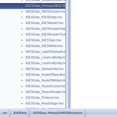
IGESData_GlobalSection.hxx
►
IGESData_HArray1OfIGESEntity.hxx
IGESData_IGESDumper.hxx
►
IGESData_IGESEntity.hxx
►
IGESData_IGESModel.hxx
►
IGESData_IGESReaderData.hxx
►
IGESData_IGESReaderTool.hxx
►
IGESData_IGESType.hxx
►
IGESData_IGESWriter.hxx
►
IGESData_LabelDisplayEntity.hxx
►
IGESData_LevelListEntity.hxx
►
IGESData_LineFontEntity.hxx
►
IGESData_NameEntity.hxx
►
IGESData_NodeOfSpecificLib.hxx
►
IGESData_NodeOfWriterLib.hxx
►
IGESData_ParamCursor.hxx
►
IGESData_ParamReader.hxx
►
IGESData_Protocol.hxx
►
IGESData_ReadStage.hxx
►
IGESData_ReadWriteModule.hxx
►
src
IGESData
IGESData_HArray1OfIGESEntity.hxx
IGESData_SingleParentEntity.hxx
►