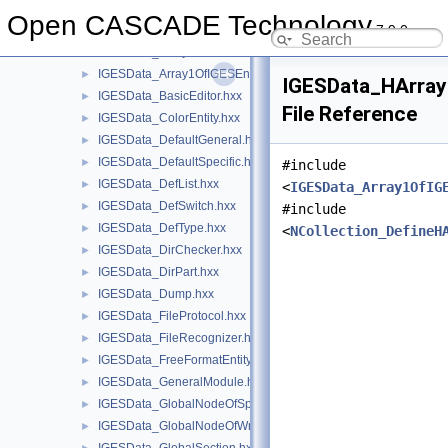
IGESData
▼
Open CASCADE Technology
7.9.0
IGESData.hxx
►
IGESData_Array1OfDirPart.hxx
►
IGESData_Array1OfIGESEntity.hxx
►
IGESData_HArray
IGESData_BasicEditor.hxx
►
File Reference
IGESData_ColorEntity.hxx
►
IGESData_DefaultGeneral.hxx
►
IGESData_DefaultSpecific.hxx
►
#include
IGESData_DefList.hxx
►
<
IGESData_Array1OfIG
IGESData_DefSwitch.hxx
►
#include
IGESData_DefType.hxx
►
<
NCollection_DefineH
IGESData_DirChecker.hxx
►
IGESData_DirPart.hxx
►
IGESData_Dump.hxx
►
IGESData_FileProtocol.hxx
►
IGESData_FileRecognizer.hxx
►
IGESData_FreeFormatEntity.hxx
►
IGESData_GeneralModule.hxx
►
IGESData_GlobalNodeOfSpecificLib.hxx
►
IGESData_GlobalNodeOfWriterLib.hxx
►