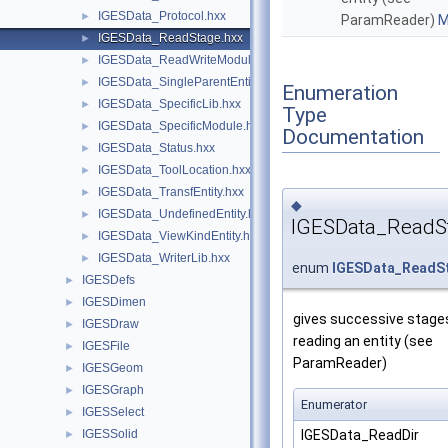
IGESData_Protocol.hxx
►
ParamReader)
M
IGESData_ReadStage.hxx
►
IGESData_ReadWriteModule.hxx
►
IGESData_SingleParentEntity.hxx
►
Enumeration
IGESData_SpecificLib.hxx
►
Type
IGESData_SpecificModule.hxx
►
Documentation
IGESData_Status.hxx
►
IGESData_ToolLocation.hxx
►
IGESData_TransfEntity.hxx
►
◆
IGESData_UndefinedEntity.hxx
►
IGESData_ReadS
IGESData_ViewKindEntity.hxx
►
IGESData_WriterLib.hxx
►
enum
IGESData_ReadS
IGESDefs
►
IGESDimen
►
gives successive stage
IGESDraw
►
reading an entity (see
IGESFile
►
ParamReader)
IGESGeom
►
IGESGraph
►
Enumerator
IGESSelect
►
IGESData_ReadDir
IGESSolid
►