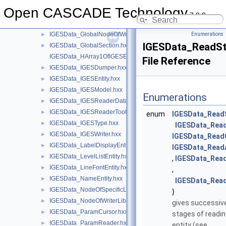
IGESData_FreeFormatEntity.hxx
►
Open CASCADE Technology
IGESData_GeneralModule.hxx
►
7.9.0
IGESData_GlobalNodeOfSpecificLib.hxx
►
IGESData_GlobalNodeOfWriterLib.hxx
Enumerations
►
IGESData_ReadSt
IGESData_GlobalSection.hxx
►
IGESData_HArray1OfIGESEntity.hxx
File Reference
IGESData_IGESDumper.hxx
►
IGESData_IGESEntity.hxx
►
IGESData_IGESModel.hxx
►
Enumerations
IGESData_IGESReaderData.hxx
►
IGESData_IGESReaderTool.hxx
►
enum
IGESData_Read
IGESData_IGESType.hxx
►
IGESData_Read
IGESData_IGESWriter.hxx
►
IGESData_Rea
IGESData_LabelDisplayEntity.hxx
►
IGESData_Read
IGESData_LevelListEntity.hxx
►
,
IGESData_Rea
IGESData_LineFontEntity.hxx
►
,
IGESData_NameEntity.hxx
►
IGESData_Rea
IGESData_NodeOfSpecificLib.hxx
►
}
IGESData_NodeOfWriterLib.hxx
►
gives successiv
IGESData_ParamCursor.hxx
►
stages of readin
IGESData_ParamReader.hxx
►
entity (see