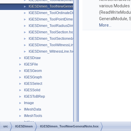
IGESDimen_ToolNewDimensionedGeometry.hxx
►
various Modules
IGESDimen_ToolNewGeneralNote.hxx
►
(ReadWriteModul
IGESDimen_ToolOrdinateDimension.hxx
►
GeneralModule, 
IGESDimen_ToolPointDimension.hxx
►
More...
IGESDimen_ToolRadiusDimension.hxx
►
IGESDimen_ToolSection.hxx
►
IGESDimen_ToolSectionedArea.hxx
►
IGESDimen_ToolWitnessLine.hxx
►
IGESDimen_WitnessLine.hxx
►
IGESDraw
►
IGESFile
►
IGESGeom
►
IGESGraph
►
IGESSelect
►
IGESSolid
►
IGESToBRep
►
Image
►
IMeshData
►
IMeshTools
►
IntAna
►
src
IGESDimen
IGESDimen_ToolNewGeneralNote.hxx
IntAna2d
►