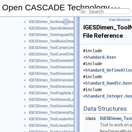
IGESDimen_RadiusDimension.hxx
►
Open CASCADE Technology
7.9.0
IGESDimen_ReadWriteModule.hxx
►
IGESDimen_Section.hxx
►
Data Structures
IGESDimen_SectionedArea.hxx
►
IGESDimen_ToolN
IGESDimen_SpecificModule.hxx
►
File Reference
IGESDimen_ToolAngularDimension.hxx
►
IGESDimen_ToolBasicDimension.hxx
►
IGESDimen_ToolCenterLine.hxx
►
#include
IGESDimen_ToolCurveDimension.hxx
►
<
Standard.hxx
>
IGESDimen_ToolDiameterDimension.hxx
►
#include
IGESDimen_ToolDimensionDisplayData.hxx
►
<
Standard_DefineAllo
IGESDimen_ToolDimensionedGeometry.hxx
►
#include
IGESDimen_ToolDimensionTolerance.hxx
►
<
Standard_Handle.hxx
IGESDimen_ToolDimensionUnits.hxx
►
#include
IGESDimen_ToolFlagNote.hxx
►
<
Standard_Integer.hx
IGESDimen_ToolGeneralLabel.hxx
►
IGESDimen_ToolGeneralNote.hxx
►
Data Structures
IGESDimen_ToolGeneralSymbol.hxx
►
class
IGESDimen_Too
IGESDimen_ToolLeaderArrow.hxx
►
Tool to work on a
IGESDimen_ToolLinearDimension.hxx
►
NewGeneralNote.