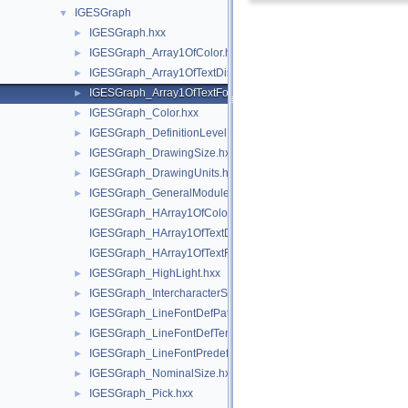
IGESGraph
▼
IGESGraph.hxx
►
IGESGraph_Array1OfColor.hxx
►
IGESGraph_Array1OfTextDisplayTemplate.hxx
►
IGESGraph_Array1OfTextFontDef.hxx
►
IGESGraph_Color.hxx
►
IGESGraph_DefinitionLevel.hxx
►
IGESGraph_DrawingSize.hxx
►
IGESGraph_DrawingUnits.hxx
►
IGESGraph_GeneralModule.hxx
►
IGESGraph_HArray1OfColor.hxx
IGESGraph_HArray1OfTextDisplayTemplate.hxx
IGESGraph_HArray1OfTextFontDef.hxx
IGESGraph_HighLight.hxx
►
IGESGraph_IntercharacterSpacing.hxx
►
IGESGraph_LineFontDefPattern.hxx
►
IGESGraph_LineFontDefTemplate.hxx
►
IGESGraph_LineFontPredefined.hxx
►
IGESGraph_NominalSize.hxx
►
IGESGraph_Pick.hxx
►