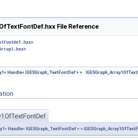
fTextFontDef.hxx File Reference
xtFontDef.hxx
>
Array1.hxx
>
y1
<
Handle
<
IGESGraph_TextFontDef
> >
IGESGraph_Array1OfText
ation
y1OfTextFontDef
ay1
<
Handle
<
IGESGraph_TextFontDef
> >
IGESGraph_Array1OfText