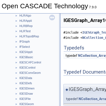
HatchGen
►
Open CASCADE Technology
HeaderSection
►
7.9.0
Hermit
►
HLRAlgo
►
IGESGraph_Array1O
HLRAppli
►
HLRBRep
►
HLRTest
►
#include <
IGESGraph_Te
HLRTopoBRep
►
#include <
NCollection_
IFGraph
►
Typedefs
IFSelect
►
IGESAppli
►
typedef
NCollection_Arra
IGESBasic
►
IGESCAFControl
►
IGESControl
►
Typedef Document
IGESConvGeom
►
IGESData
►
IGESDefs
►
IGESGraph_Arra
IGESDimen
►
◆
IGESDraw
►
typedef
NCollection_Arr
IGESFile
►
IGESGeom
►