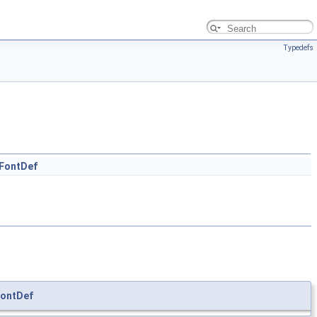
Typedefs
FontDef
FontDef