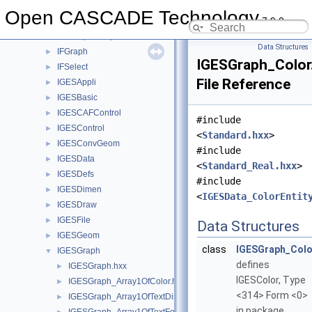
HLRBRep
►
Open CASCADE Technology
7.9.0
HLRTest
►
HLRTopoBRep
►
Data Structures
IFGraph
►
IGESGraph_Color
IFSelect
►
File Reference
IGESAppli
►
IGESBasic
►
IGESCAFControl
►
#include
IGESControl
►
<
Standard.hxx
>
IGESConvGeom
►
#include
IGESData
►
<
Standard_Real.hxx
>
IGESDefs
►
#include
IGESDimen
►
<
IGESData_ColorEntit
IGESDraw
►
IGESFile
►
Data Structures
IGESGeom
►
class
IGESGraph_Colo
IGESGraph
▼
defines
IGESGraph.hxx
►
IGESColor, Type
IGESGraph_Array1OfColor.hxx
►
<314> Form <0>
IGESGraph_Array1OfTextDisplayTemplate.hxx
►
in package