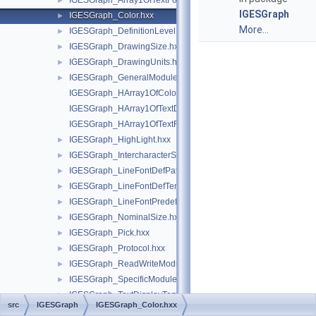
IGESGraph_Array1OfTextFontDef.hxx
►
IGESGraph
IGESGraph_Color.hxx
►
More...
IGESGraph_DefinitionLevel.hxx
►
IGESGraph_DrawingSize.hxx
►
IGESGraph_DrawingUnits.hxx
►
IGESGraph_GeneralModule.hxx
►
IGESGraph_HArray1OfColor.hxx
IGESGraph_HArray1OfTextDisplayTemplate.hxx
IGESGraph_HArray1OfTextFontDef.hxx
IGESGraph_HighLight.hxx
►
IGESGraph_IntercharacterSpacing.hxx
►
IGESGraph_LineFontDefPattern.hxx
►
IGESGraph_LineFontDefTemplate.hxx
►
IGESGraph_LineFontPredefined.hxx
►
IGESGraph_NominalSize.hxx
►
IGESGraph_Pick.hxx
►
IGESGraph_Protocol.hxx
►
IGESGraph_ReadWriteModule.hxx
►
IGESGraph_SpecificModule.hxx
►
IGESGraph_TextDisplayTemplate.hxx
►
src
IGESGraph
IGESGraph_Color.hxx
IGESGraph_TextFontDef.hxx
►