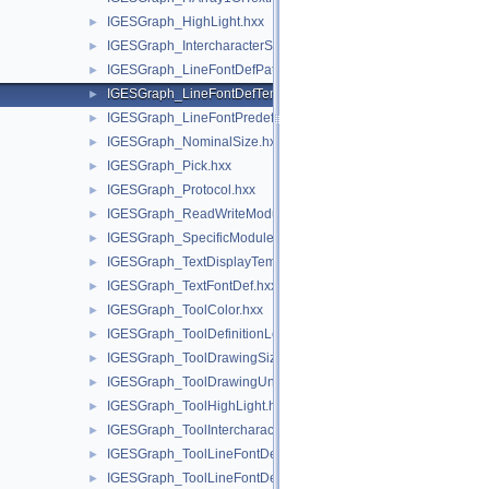
IGESGraph_HighLight.hxx
►
IGESGraph_IntercharacterSpacing.hxx
►
IGESGraph_LineFontDefPattern.hxx
►
IGESGraph_LineFontDefTemplate.hxx
►
IGESGraph_LineFontPredefined.hxx
►
IGESGraph_NominalSize.hxx
►
IGESGraph_Pick.hxx
►
IGESGraph_Protocol.hxx
►
IGESGraph_ReadWriteModule.hxx
►
IGESGraph_SpecificModule.hxx
►
IGESGraph_TextDisplayTemplate.hxx
►
IGESGraph_TextFontDef.hxx
►
IGESGraph_ToolColor.hxx
►
IGESGraph_ToolDefinitionLevel.hxx
►
IGESGraph_ToolDrawingSize.hxx
►
IGESGraph_ToolDrawingUnits.hxx
►
IGESGraph_ToolHighLight.hxx
►
IGESGraph_ToolIntercharacterSpacing.hxx
►
IGESGraph_ToolLineFontDefPattern.hxx
►
IGESGraph_ToolLineFontDefTemplate.hxx
►