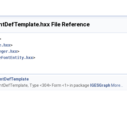
tDefTemplate.hxx File Reference
>
e.hxx
>
eger.hxx
>
eFontEntity.hxx
>
ontDefTemplate
ontDefTemplate, Type <304> Form <1> in package
IGESGraph
More...