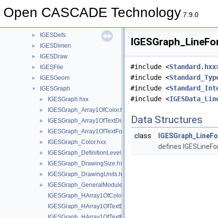
IGESControl
►
Open CASCADE Technology
IGESConvGeom
►
7.9.0
IGESData
►
IGESDefs
►
IGESGraph_LineFon
IGESDimen
►
IGESDraw
►
#include <
Standard.hxx
IGESFile
►
#include <
Standard_Typ
IGESGeom
►
#include <
Standard_Int
IGESGraph
▼
#include <
IGESData_Lin
IGESGraph.hxx
►
IGESGraph_Array1OfColor.hxx
►
Data Structures
IGESGraph_Array1OfTextDisplayTemplate.hxx
►
IGESGraph_Array1OfTextFontDef.hxx
►
class
IGESGraph_LineF
IGESGraph_Color.hxx
►
defines IGESLineF
IGESGraph_DefinitionLevel.hxx
►
IGESGraph_DrawingSize.hxx
►
IGESGraph_DrawingUnits.hxx
►
IGESGraph_GeneralModule.hxx
►
IGESGraph_HArray1OfColor.hxx
IGESGraph_HArray1OfTextDisplayTemplate.hxx
IGESGraph_HArray1OfTextFontDef.hxx