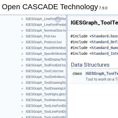
IGESGraph_HighLight.hxx
►
Open CASCADE Technology
IGESGraph_IntercharacterSpacing.hxx
►
7.9.0
IGESGraph_LineFontDefPattern.hxx
►
IGESGraph_LineFontDefTemplate.hxx
►
IGESGraph_ToolTex
IGESGraph_LineFontPredefined.hxx
►
IGESGraph_NominalSize.hxx
►
#include <
Standard.hxx
IGESGraph_Pick.hxx
►
#include <
Standard_Def
IGESGraph_Protocol.hxx
►
#include <
Standard_Han
IGESGraph_ReadWriteModule.hxx
►
#include <
Standard_Int
IGESGraph_SpecificModule.hxx
►
IGESGraph_TextDisplayTemplate.hxx
►
Data Structures
IGESGraph_TextFontDef.hxx
►
IGESGraph_ToolColor.hxx
►
class
IGESGraph_ToolT
IGESGraph_ToolDefinitionLevel.hxx
►
Tool to work on a 
IGESGraph_ToolDrawingSize.hxx
►
IGESGraph_ToolDrawingUnits.hxx
►
IGESGraph_ToolHighLight.hxx
►
IGESGraph_ToolIntercharacterSpacing.hxx
►
IGESGraph_ToolLineFontDefPattern.hxx
►
IGESGraph_ToolLineFontDefTemplate.hxx
►
IGESGraph_ToolLineFontPredefined.hxx
►