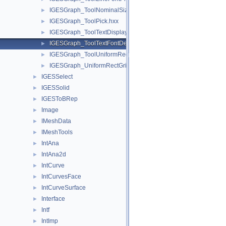
IGESGraph_ToolNominalSize.hxx
►
IGESGraph_ToolPick.hxx
►
IGESGraph_ToolTextDisplayTemplate.hxx
►
IGESGraph_ToolTextFontDef.hxx
►
IGESGraph_ToolUniformRectGrid.hxx
►
IGESGraph_UniformRectGrid.hxx
►
IGESSelect
►
IGESSolid
►
IGESToBRep
►
Image
►
IMeshData
►
IMeshTools
►
IntAna
►
IntAna2d
►
IntCurve
►
IntCurvesFace
►
IntCurveSurface
►
Interface
►
Intf
►
IntImp
►