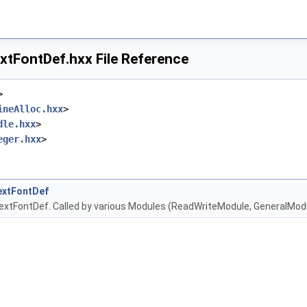
tFontDef.hxx File Reference
>
ineAlloc.hxx
>
dle.hxx
>
eger.hxx
>
extFontDef
TextFontDef. Called by various Modules (ReadWriteModule, GeneralMod