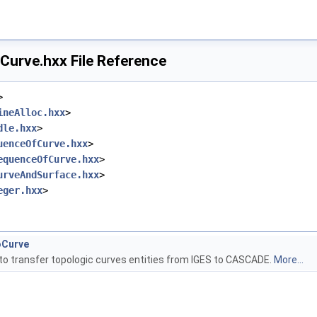
urve.hxx File Reference
>
ineAlloc.hxx
>
dle.hxx
>
uenceOfCurve.hxx
>
equenceOfCurve.hxx
>
urveAndSurface.hxx
>
eger.hxx
>
Curve
o transfer topologic curves entities from IGES to CASCADE.
More...