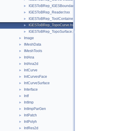
IGESToBRep_IGESBoundary.hxx
►
IGESToBRep_Reader.hxx
►
IGESToBRep_ToolContainer.hxx
►
IGESToBRep_TopoCurve.hxx
►
IGESToBRep_TopoSurface.hxx
►
Image
►
IMeshData
►
IMeshTools
►
IntAna
►
IntAna2d
►
IntCurve
►
IntCurvesFace
►
IntCurveSurface
►
Interface
►
Intf
►
IntImp
►
IntImpParGen
►
IntPatch
►
IntPolyh
►
IntRes2d
►