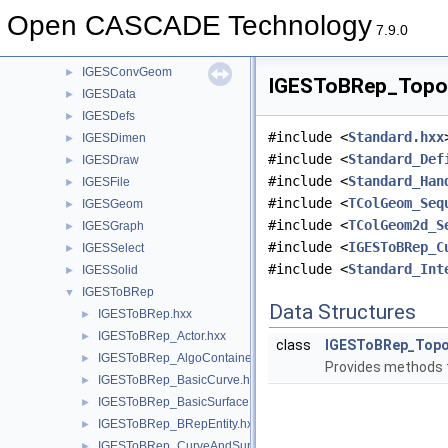
IGESBasic
►
Open CASCADE Technology
IGESCAFControl
►
7.9.0
IGESControl
►
IGESConvGeom
►
IGESToBRep_TopoC
IGESData
►
IGESDefs
►
#include <
Standard.hxx
IGESDimen
►
#include <
Standard_Def
IGESDraw
►
#include <
Standard_Han
IGESFile
►
#include <
TColGeom_Seq
IGESGeom
►
#include <
TColGeom2d_S
IGESGraph
►
#include <
IGESToBRep_C
IGESSelect
►
#include <
Standard_Int
IGESSolid
►
IGESToBRep
▼
Data Structures
IGESToBRep.hxx
►
IGESToBRep_Actor.hxx
►
class
IGESToBRep_Topo
IGESToBRep_AlgoContainer.hxx
►
Provides methods t
IGESToBRep_BasicCurve.hxx
►
IGESToBRep_BasicSurface.hxx
►
IGESToBRep_BRepEntity.hxx
►
IGESToBRep_CurveAndSurface.hxx
►