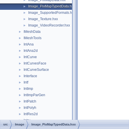
Image_PixMapData.hxx
►
Image_PixMapTypedData.hxx
►
Image_SupportedFormats.hxx
►
Image_Texture.hxx
►
Image_VideoRecorder.hxx
►
IMeshData
►
IMeshTools
►
IntAna
►
IntAna2d
►
IntCurve
►
IntCurvesFace
►
IntCurveSurface
►
Interface
►
Intf
►
IntImp
►
IntImpParGen
►
IntPatch
►
IntPolyh
►
IntRes2d
►
Intrv
►
src
Image
Image_PixMapTypedData.hxx
IntStart
►