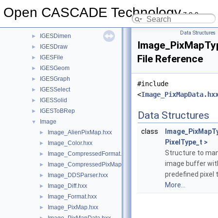
IGESConvGeom
►
Open CASCADE Technology
7.9.0
IGESData
►
IGESDefs
►
Data Structures
IGESDimen
►
Image_PixMapTy
IGESDraw
►
File Reference
IGESFile
►
IGESGeom
►
IGESGraph
►
#include
IGESSelect
►
<
Image_PixMapData.hx
IGESSolid
►
IGESToBRep
►
Data Structures
Image
▼
class
Image_PixMapT
Image_AlienPixMap.hxx
►
PixelType_t >
Image_Color.hxx
►
Structure to ma
Image_CompressedFormat.hxx
►
image buffer wit
Image_CompressedPixMap.hxx
►
predefined pixel 
Image_DDSParser.hxx
►
More...
Image_Diff.hxx
►
Image_Format.hxx
►
Image_PixMap.hxx
►