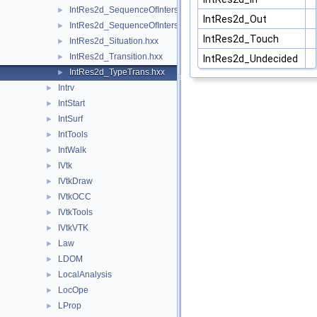
IntRes2d_SequenceOfIntersectionPoint.hxx
►
IntRes2d_Out
IntRes2d_SequenceOfIntersectionSegment.hxx
►
IntRes2d_Touch
IntRes2d_Situation.hxx
►
IntRes2d_Transition.hxx
►
IntRes2d_Undecided
IntRes2d_TypeTrans.hxx
►
Intrv
►
IntStart
►
IntSurf
►
IntTools
►
IntWalk
►
IVtk
►
IVtkDraw
►
IVtkOCC
►
IVtkTools
►
IVtkVTK
►
Law
►
LDOM
►
LocalAnalysis
►
LocOpe
►
LProp
►