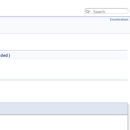
Enumerations
ided
}