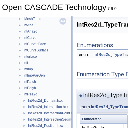
IGESToBRep
►
Open CASCADE Technology
Image
►
7.9.0
IMeshData
►
IMeshTools
►
IntRes2d_TypeTran
IntAna
►
IntAna2d
►
IntCurve
►
Enumerations
IntCurvesFace
►
IntCurveSurface
►
enum
IntRes2d_TypeTr
Interface
►
Intf
►
IntImp
►
Enumeration Type 
IntImpParGen
►
IntPatch
►
IntPolyh
►
IntRes2d_TypeT
IntRes2d
▼
◆
IntRes2d_Domain.hxx
►
enum
IntRes2d_TypeTra
IntRes2d_Intersection.hxx
►
IntRes2d_IntersectionPoint.hxx
►
Enumerator
IntRes2d_IntersectionSegment.hxx
►
IntRes2d_Position.hxx
►
IntRes2d_In