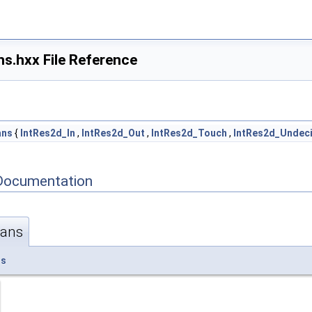
s.hxx File Reference
ans
{
IntRes2d_In
,
IntRes2d_Out
,
IntRes2d_Touch
,
IntRes2d_Undec
Documentation
rans
ns