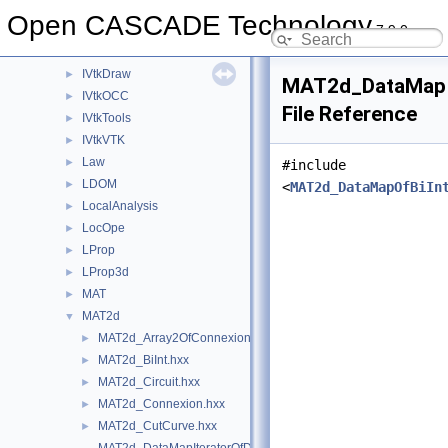
IntTools
►
Open CASCADE Technology
7.9.0
IntWalk
►
IVtk
►
IVtkDraw
►
MAT2d_DataMapIt
IVtkOCC
►
File Reference
IVtkTools
►
IVtkVTK
►
Law
►
#include
LDOM
►
<
MAT2d_DataMapOfBiIn
LocalAnalysis
►
LocOpe
►
LProp
►
LProp3d
►
MAT
►
MAT2d
▼
MAT2d_Array2OfConnexion.hxx
►
MAT2d_BiInt.hxx
►
MAT2d_Circuit.hxx
►
MAT2d_Connexion.hxx
►
MAT2d_CutCurve.hxx
►