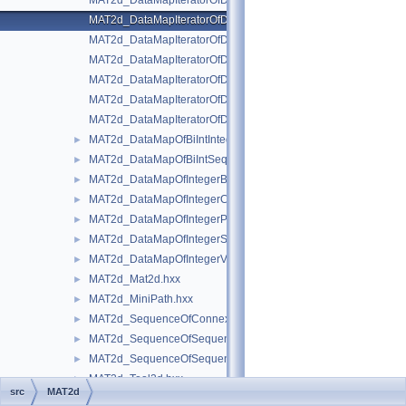
MAT2d_DataMapIteratorOfDataMapOfBiIntInteger.hxx
MAT2d_DataMapIteratorOfDataMapOfBiIntSequenceOfInteger.h
MAT2d_DataMapIteratorOfDataMapOfIntegerBisec.hxx
MAT2d_DataMapIteratorOfDataMapOfIntegerConnexion.hxx
MAT2d_DataMapIteratorOfDataMapOfIntegerPnt2d.hxx
MAT2d_DataMapIteratorOfDataMapOfIntegerSequenceOfConne
MAT2d_DataMapIteratorOfDataMapOfIntegerVec2d.hxx
MAT2d_DataMapOfBiIntInteger.hxx
►
MAT2d_DataMapOfBiIntSequenceOfInteger.hxx
►
MAT2d_DataMapOfIntegerBisec.hxx
►
MAT2d_DataMapOfIntegerConnexion.hxx
►
MAT2d_DataMapOfIntegerPnt2d.hxx
►
MAT2d_DataMapOfIntegerSequenceOfConnexion.hxx
►
MAT2d_DataMapOfIntegerVec2d.hxx
►
MAT2d_Mat2d.hxx
►
MAT2d_MiniPath.hxx
►
MAT2d_SequenceOfConnexion.hxx
►
MAT2d_SequenceOfSequenceOfCurve.hxx
►
MAT2d_SequenceOfSequenceOfGeometry.hxx
►
MAT2d_Tool2d.hxx
►
src
MAT2d
math
►