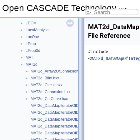
IVtkTools
►
Open CASCADE Technology
7.9.0
IVtkVTK
►
Law
►
LDOM
►
MAT2d_DataMapI
LocalAnalysis
►
File Reference
LocOpe
►
LProp
►
LProp3d
►
#include
MAT
►
<
MAT2d_DataMapOfInte
MAT2d
▼
MAT2d_Array2OfConnexion.hxx
►
MAT2d_BiInt.hxx
►
MAT2d_Circuit.hxx
►
MAT2d_Connexion.hxx
►
MAT2d_CutCurve.hxx
►
MAT2d_DataMapIteratorOfDataMapOfBiIntInteger.hxx
MAT2d_DataMapIteratorOfDataMapOfBiIntSequenceOfInteger.h
MAT2d_DataMapIteratorOfDataMapOfIntegerBisec.hxx
MAT2d_DataMapIteratorOfDataMapOfIntegerConnexion.hxx
MAT2d_DataMapIteratorOfDataMapOfIntegerPnt2d.hxx