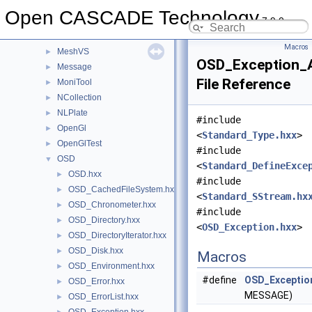
math
►
Open CASCADE Technology
7.9.0
Media
►
MeshTest
►
Macros
MeshVS
►
OSD_Exception_
Message
►
File Reference
MoniTool
►
NCollection
►
NLPlate
►
#include
OpenGl
►
<
Standard_Type.hxx
>
OpenGlTest
►
#include
OSD
▼
<
Standard_DefineExce
OSD.hxx
►
#include
OSD_CachedFileSystem.hxx
►
<
Standard_SStream.hx
OSD_Chronometer.hxx
►
#include
OSD_Directory.hxx
►
<
OSD_Exception.hxx
>
OSD_DirectoryIterator.hxx
►
OSD_Disk.hxx
►
Macros
OSD_Environment.hxx
►
#define
OSD_Exceptio
OSD_Error.hxx
►
MESSAGE)
OSD_ErrorList.hxx
►