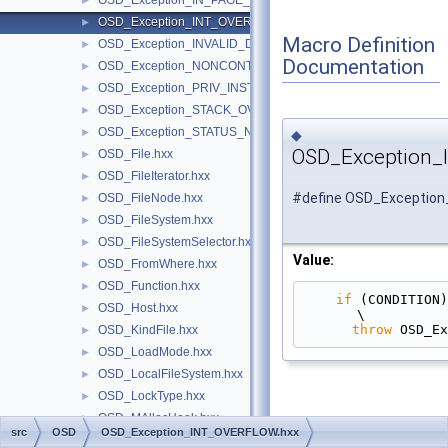
OSD_Exception_IN_PAGE_ERROR.hxx
►
OSD_Exception_INT_OVERFLOW.hxx
►
Macro Definition
OSD_Exception_INVALID_DISPOSITION.hxx
►
Documentation
OSD_Exception_NONCONTINUABLE_EXCEPTION.hxx
►
OSD_Exception_PRIV_INSTRUCTION.hxx
►
OSD_Exception_STACK_OVERFLOW.hxx
►
OSD_Exception_STATUS_NO_MEMORY.hxx
►
◆
OSD_Exception_
OSD_File.hxx
►
OSD_FileIterator.hxx
►
#define OSD_Exceptio
OSD_FileNode.hxx
►
OSD_FileSystem.hxx
►
OSD_FileSystemSelector.hxx
►
Value:
OSD_FromWhere.hxx
►
OSD_Function.hxx
►
if
 (CONDITION)                                                                                 
OSD_Host.hxx
►
\
throw
 OSD_Ex
OSD_KindFile.hxx
►
OSD_LoadMode.hxx
►
OSD_LocalFileSystem.hxx
►
OSD_LockType.hxx
►
OSD_MAllocHook.hxx
►
src
OSD
OSD_Exception_INT_OVERFLOW.hxx
OSD_MemInfo.hxx
►