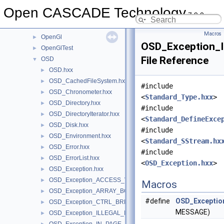
MoniTool
►
Open CASCADE Technology
7.9.0
NCollection
►
NLPlate
►
Macros
OpenGl
►
OSD_Exception_
OpenGlTest
►
File Reference
OSD
▼
OSD.hxx
►
OSD_CachedFileSystem.hxx
►
#include
OSD_Chronometer.hxx
►
<
Standard_Type.hxx
>
OSD_Directory.hxx
►
#include
OSD_DirectoryIterator.hxx
►
<
Standard_DefineExce
OSD_Disk.hxx
►
#include
OSD_Environment.hxx
►
<
Standard_SStream.hx
OSD_Error.hxx
►
#include
OSD_ErrorList.hxx
►
<
OSD_Exception.hxx
>
OSD_Exception.hxx
►
OSD_Exception_ACCESS_VIOLATION.hxx
►
Macros
OSD_Exception_ARRAY_BOUNDS_EXCEEDED.hxx
►
#define
OSD_Exceptio
OSD_Exception_CTRL_BREAK.hxx
►
MESSAGE)
OSD_Exception_ILLEGAL_INSTRUCTION.hxx
►