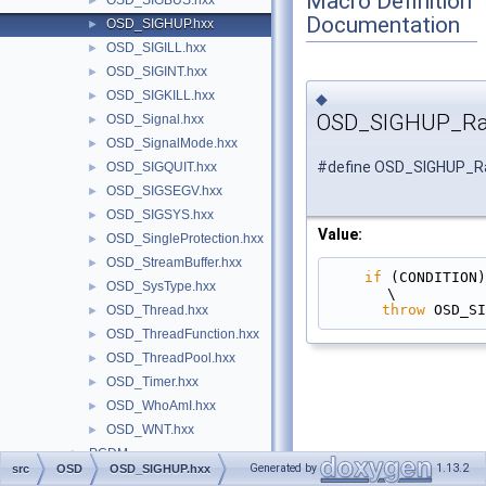
Macro Definition
OSD_SIGBUS.hxx
►
Documentation
OSD_SIGHUP.hxx
►
OSD_SIGILL.hxx
►
OSD_SIGINT.hxx
►
OSD_SIGKILL.hxx
►
◆
OSD_SIGHUP_Rai
OSD_Signal.hxx
►
OSD_SignalMode.hxx
►
#define OSD_SIGHUP_Ra
OSD_SIGQUIT.hxx
►
OSD_SIGSEGV.hxx
►
OSD_SIGSYS.hxx
►
Value:
OSD_SingleProtection.hxx
►
OSD_StreamBuffer.hxx
►
if
 (CONDITION)                                                                                 
OSD_SysType.hxx
►
\
throw
 OSD_SI
OSD_Thread.hxx
►
OSD_ThreadFunction.hxx
►
OSD_ThreadPool.hxx
►
OSD_Timer.hxx
►
OSD_WhoAmI.hxx
►
OSD_WNT.hxx
►
PCDM
►
Generated by
1.13.2
src
OSD
OSD_SIGHUP.hxx
Plate
►