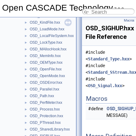
OSD_FromWhere.hxx
►
Open CASCADE Technology
7.9.0
OSD_Function.hxx
►
OSD_Host.hxx
►
Macros
OSD_KindFile.hxx
►
OSD_SIGHUP.hxx
OSD_LoadMode.hxx
►
File Reference
OSD_LocalFileSystem.hxx
►
OSD_LockType.hxx
►
OSD_MAllocHook.hxx
►
#include
OSD_MemInfo.hxx
►
<
Standard_Type.hxx
>
OSD_OEMType.hxx
►
#include
OSD_OpenFile.hxx
►
<
Standard_SStream.hx
OSD_OpenMode.hxx
►
#include
OSD_OSDError.hxx
►
<
OSD_Signal.hxx
>
OSD_Parallel.hxx
►
OSD_Path.hxx
►
Macros
OSD_PerfMeter.hxx
►
#define
OSD_SIGHUP_R
OSD_Process.hxx
►
MESSAGE)
OSD_Protection.hxx
►
OSD_PThread.hxx
►
OSD_SharedLibrary.hxx
►