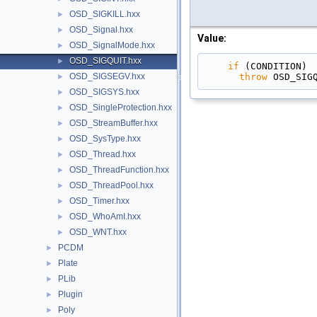
OSD_SIGKILL.hxx
►
OSD_Signal.hxx
►
Value:
OSD_SignalMode.hxx
►
OSD_SIGQUIT.hxx
►
if
 (CONDITION) 
throw
 OSD_SIG
OSD_SIGSEGV.hxx
►
OSD_SIGSYS.hxx
►
OSD_SingleProtection.hxx
►
OSD_StreamBuffer.hxx
►
OSD_SysType.hxx
►
OSD_Thread.hxx
►
OSD_ThreadFunction.hxx
►
OSD_ThreadPool.hxx
►
OSD_Timer.hxx
►
OSD_WhoAmI.hxx
►
OSD_WNT.hxx
►
PCDM
►
Plate
►
PLib
►
Plugin
►
Poly
►