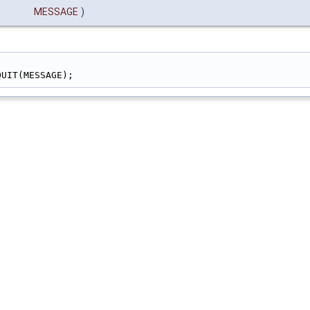
MESSAGE
)
                                                        
QUIT(MESSAGE);