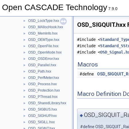
OSD_KindFile.hxx
►
Open CASCADE Technology
OSD_LoadMode.hxx
►
7.9.0
OSD_LocalFileSystem.hxx
►
OSD_LockType.hxx
►
OSD_SIGQUIT.hxx F
OSD_MAllocHook.hxx
►
OSD_MemInfo.hxx
►
#include <
Standard_Typ
OSD_OEMType.hxx
►
#include <
Standard_SSt
OSD_OpenFile.hxx
►
#include <
OSD_Signal.h
OSD_OpenMode.hxx
►
OSD_OSDError.hxx
►
Macros
OSD_Parallel.hxx
►
OSD_Path.hxx
►
#define
OSD_SIGQUIT_Ra
OSD_PerfMeter.hxx
►
OSD_Process.hxx
►
OSD_Protection.hxx
►
Macro Definition D
OSD_PThread.hxx
►
OSD_SharedLibrary.hxx
►
OSD_SIGBUS.hxx
►
OSD_SIGQUIT_Ra
◆
OSD_SIGHUP.hxx
►
OSD_SIGILL.hxx
►
#define OSD_SIGQUIT_Rai
OSD_SIGINT.hxx
►