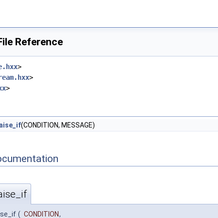
ile Reference
e.hxx
>
ream.hxx
>
xx
>
ise_if
(CONDITION, MESSAGE)
ocumentation
ise_if
se_if
(
CONDITION
,