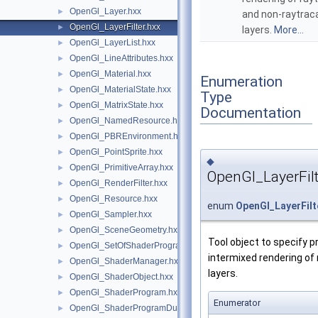
OpenGl_Layer.hxx
►
and non-raytrac
OpenGl_LayerFilter.hxx
►
layers.
More...
OpenGl_LayerList.hxx
►
OpenGl_LineAttributes.hxx
►
OpenGl_Material.hxx
►
Enumeration
OpenGl_MaterialState.hxx
►
Type
OpenGl_MatrixState.hxx
►
Documentation
OpenGl_NamedResource.hxx
►
OpenGl_PBREnvironment.hxx
►
OpenGl_PointSprite.hxx
►
◆
OpenGl_PrimitiveArray.hxx
►
OpenGl_LayerFilt
OpenGl_RenderFilter.hxx
►
OpenGl_Resource.hxx
►
enum
OpenGl_LayerFilt
OpenGl_Sampler.hxx
►
OpenGl_SceneGeometry.hxx
►
Tool object to specify 
OpenGl_SetOfShaderPrograms.hxx
►
intermixed rendering of
OpenGl_ShaderManager.hxx
►
layers.
OpenGl_ShaderObject.hxx
►
OpenGl_ShaderProgram.hxx
►
Enumerator
OpenGl_ShaderProgramDumpLevel.hxx
►