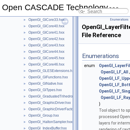
OpenGl_GlCore30.hxx
►
Open CASCADE Technology
OpenGl_GlCore31.hxx
►
7.9.0
OpenGl_GlCore32.hxx
►
OpenGl_GlCore33.hxx
Enumerations
►
OpenGl_LayerFilt
OpenGl_GlCore40.hxx
►
OpenGl_GlCore41.hxx
►
File Reference
OpenGl_GlCore42.hxx
►
OpenGl_GlCore43.hxx
►
OpenGl_GlCore44.hxx
►
Enumerations
OpenGl_GlCore45.hxx
►
OpenGl_GlCore46.hxx
►
enum
OpenGl_LayerFil
OpenGl_GLESExtensions.hxx
►
OpenGl_LF_All
,
OpenGl_GlFunctions.hxx
►
OpenGl_LF_Upp
OpenGl_GlNative.hxx
►
OpenGl_LF_Bot
OpenGl_GlTypes.hxx
►
OpenGl_LF_Sing
OpenGl_GraduatedTrihedron.hxx
►
OpenGl_LF_Ray
OpenGl_GraphicDriver.hxx
►
}
OpenGl_GraphicDriverFactory.hxx
►
Tool object to s
OpenGl_Group.hxx
►
processed Open
OpenGl_HaltonSampler.hxx
►
layers for inter
OpenGl_IndexBuffer.hxx
►
rendering of ray