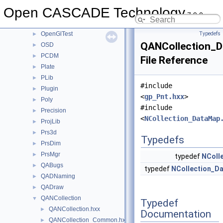
NCollection
►
Open CASCADE Technology
NLPlate
►
7.9.0
OpenGl
►
OpenGlTest
Typedefs
►
QANCollection_D
OSD
►
PCDM
►
File Reference
Plate
►
PLib
►
#include
Plugin
►
<
gp_Pnt.hxx
>
Poly
►
#include
Precision
►
<
NCollection_DataMap
ProjLib
►
Prs3d
►
Typedefs
PrsDim
►
PrsMgr
►
typedef
NColl
QABugs
►
typedef
NCollection_D
QADNaming
►
QADraw
►
QANCollection
▼
Typedef
QANCollection.hxx
►
Documentation
QANCollection_Common.hxx
►