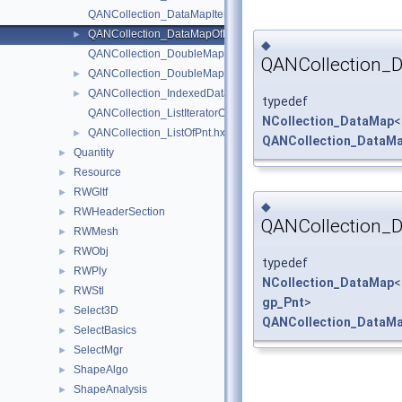
QANCollection_DataMapIteratorOfDataMapOfRealPnt.hxx
QANCollection_DataMapOfRealPnt.hxx
►
◆
QANCollection_DoubleMapIteratorOfDoubleMapOfRealInteger.
QANCollection_D
QANCollection_DoubleMapOfRealInteger.hxx
►
QANCollection_IndexedDataMapOfRealPnt.hxx
►
typedef
QANCollection_ListIteratorOfListOfPnt.hxx
NCollection_DataMap
<
QANCollection_ListOfPnt.hxx
►
QANCollection_DataMa
Quantity
►
Resource
►
RWGltf
►
◆
RWHeaderSection
►
QANCollection_
RWMesh
►
RWObj
►
typedef
RWPly
►
NCollection_DataMap
<
RWStl
►
gp_Pnt
>
Select3D
►
QANCollection_DataMa
SelectBasics
►
SelectMgr
►
ShapeAlgo
►
ShapeAnalysis
►