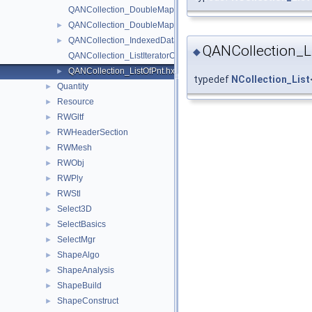
QANCollection_DoubleMapIteratorOfDoubleMapOfRealInteger.
QANCollection_DoubleMapOfRealInteger.hxx
►
QANCollection_IndexedDataMapOfRealPnt.hxx
►
QANCollection_L
◆
QANCollection_ListIteratorOfListOfPnt.hxx
QANCollection_ListOfPnt.hxx
►
typedef
NCollection_List
Quantity
►
Resource
►
RWGltf
►
RWHeaderSection
►
RWMesh
►
RWObj
►
RWPly
►
RWStl
►
Select3D
►
SelectBasics
►
SelectMgr
►
ShapeAlgo
►
ShapeAnalysis
►
ShapeBuild
►
ShapeConstruct
►