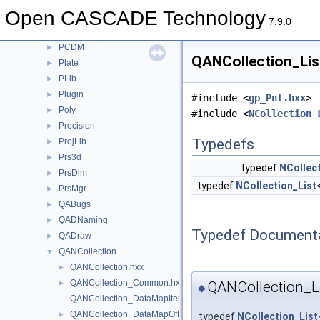
OpenGl
►
Open CASCADE Technology
OpenGlTest
►
7.9.0
OSD
►
PCDM
►
QANCollection_Lis
Plate
►
PLib
►
Plugin
►
#include <
gp_Pnt.hxx
>
Poly
►
#include <
NCollection_
Precision
►
Typedefs
ProjLib
►
Prs3d
►
typedef
NCollect
PrsDim
►
typedef
NCollection_List
PrsMgr
►
QABugs
►
QADNaming
►
Typedef Document
QADraw
►
QANCollection
▼
QANCollection.hxx
►
QANCollection_Common.hxx
QANCollection_Li
►
◆
QANCollection_DataMapIteratorOfDataMapOfRealPnt.hxx
QANCollection_DataMapOfRealPnt.hxx
►
typedef
NCollection_List