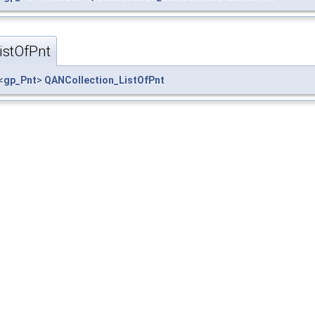
hxx
istOfPnt
<
gp_Pnt
>
QANCollection_ListOfPnt