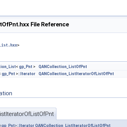
tOfPnt.hxx File Reference
List.hxx
>
ion_List
<
gp_Pnt
>
QANCollection_ListOfPnt
<
gp_Pnt
>
::Iterator
QANCollection_ListIteratorOfListOfPnt
ation
stIteratorOfListOfPnt
<
gp_Pnt
>
::Iterator
QANCollection_ListIteratorOfListOfPnt