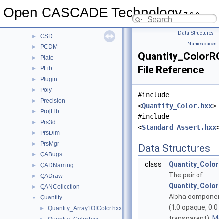
NLPlate
►
Open CASCADE Technology
7.9.0
OpenGl
►
OpenGlTest
►
Data Structures
|
OSD
►
Namespaces
PCDM
►
Quantity_ColorR
Plate
►
File Reference
PLib
►
Plugin
►
Poly
►
#include
Precision
►
<
Quantity_Color.hxx
>
ProjLib
►
#include
Prs3d
►
<
Standard_Assert.hxx
PrsDim
►
PrsMgr
►
Data Structures
QABugs
►
class
Quantity_Colo
QADNaming
►
The pair of
QADraw
►
Quantity_Color
QANCollection
►
Alpha compone
Quantity
▼
(1.0 opaque, 0.0
Quantity_Array1OfColor.hxx
►
transparent).
Mo