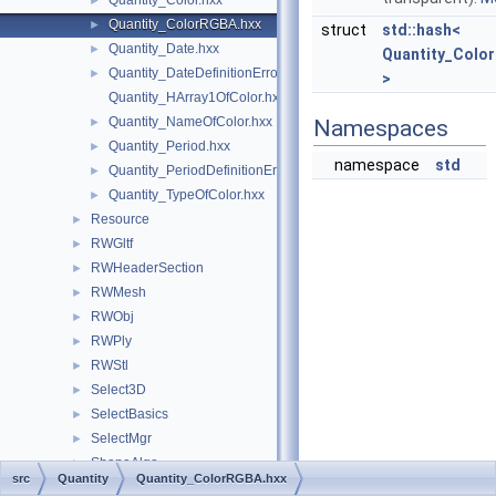
Quantity_Color.hxx
►
Quantity_ColorRGBA.hxx
►
struct
std::hash<
Quantity_Date.hxx
►
Quantity_Colo
Quantity_DateDefinitionError.hxx
►
>
Quantity_HArray1OfColor.hxx
Quantity_NameOfColor.hxx
►
Namespaces
Quantity_Period.hxx
►
namespace
std
Quantity_PeriodDefinitionError.hxx
►
Quantity_TypeOfColor.hxx
►
Resource
►
RWGltf
►
RWHeaderSection
►
RWMesh
►
RWObj
►
RWPly
►
RWStl
►
Select3D
►
SelectBasics
►
SelectMgr
►
ShapeAlgo
►
src
Quantity
Quantity_ColorRGBA.hxx
ShapeAnalysis
►