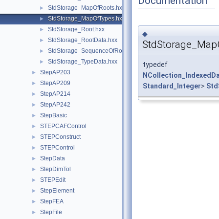
Documentation
StdStorage_MapOfRoots.hxx
►
StdStorage_MapOfTypes.hxx
►
StdStorage_Root.hxx
►
◆
StdStorage_RootData.hxx
►
StdStorage_Map
StdStorage_SequenceOfRoots.hxx
►
StdStorage_TypeData.hxx
►
typedef
StepAP203
►
NCollection_IndexedD
StepAP209
►
Standard_Integer
>
Std
StepAP214
►
StepAP242
►
StepBasic
►
STEPCAFControl
►
STEPConstruct
►
STEPControl
►
StepData
►
StepDimTol
►
STEPEdit
►
StepElement
►
StepFEA
►
StepFile
►