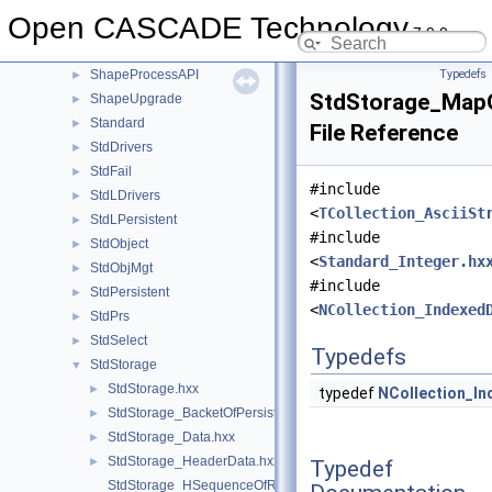
ShapeFix
►
Open CASCADE Technology
ShapePersistent
►
7.9.0
ShapeProcess
►
ShapeProcessAPI
Typedefs
►
StdStorage_Map
ShapeUpgrade
►
Standard
►
File Reference
StdDrivers
►
StdFail
►
#include
StdLDrivers
►
<
TCollection_AsciiSt
StdLPersistent
►
#include
StdObject
►
<
Standard_Integer.hx
StdObjMgt
►
#include
StdPersistent
►
<
NCollection_Indexed
StdPrs
►
StdSelect
►
Typedefs
StdStorage
▼
StdStorage.hxx
►
typedef
NCollection_I
StdStorage_BacketOfPersistent.hxx
►
StdStorage_Data.hxx
►
StdStorage_HeaderData.hxx
►
Typedef
StdStorage_HSequenceOfRoots.hxx