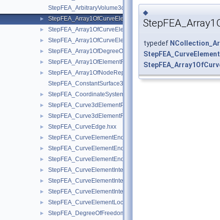
StepFEA_ArbitraryVolume3dElementCoordinateSystem.hxx
◆
StepFEA_Array1OfCurveElementEndOffset.hxx
►
StepFEA_Array1
StepFEA_Array1OfCurveElementEndRelease.hxx
►
StepFEA_Array1OfCurveElementInterval.hxx
►
typedef
NCollection_Ar
StepFEA_Array1OfDegreeOfFreedom.hxx
►
StepFEA_CurveElement
StepFEA_Array1OfElementRepresentation.hxx
►
StepFEA_Array1OfCurv
StepFEA_Array1OfNodeRepresentation.hxx
►
StepFEA_ConstantSurface3dElementCoordinateSystem.hxx
StepFEA_CoordinateSystemType.hxx
►
StepFEA_Curve3dElementProperty.hxx
►
StepFEA_Curve3dElementRepresentation.hxx
►
StepFEA_CurveEdge.hxx
►
StepFEA_CurveElementEndCoordinateSystem.hxx
►
StepFEA_CurveElementEndOffset.hxx
►
StepFEA_CurveElementEndRelease.hxx
►
StepFEA_CurveElementInterval.hxx
►
StepFEA_CurveElementIntervalConstant.hxx
►
StepFEA_CurveElementIntervalLinearlyVarying.hxx
►
StepFEA_CurveElementLocation.hxx
►
StepFEA_DegreeOfFreedom.hxx
►