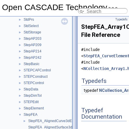
StdObject
►
Open CASCADE Technology
StdObjMgt
►
7.9.0
StdPersistent
►
StdPrs
Typedefs
►
StepFEA_Array1O
StdSelect
►
StdStorage
►
File Reference
StepAP203
►
StepAP209
►
#include
StepAP214
►
<
StepFEA_CurveElemen
StepAP242
►
#include
StepBasic
►
<
NCollection_Array1.
STEPCAFControl
►
STEPConstruct
►
Typedefs
STEPControl
►
StepData
►
typedef
NCollection_Ar
StepDimTol
►
STEPEdit
►
StepElement
►
Typedef
StepFEA
▼
Documentation
StepFEA_AlignedCurve3dElementCoordinateSystem.hxx
►
StepFEA_AlignedSurface3dElementCoordinateSystem.hxx