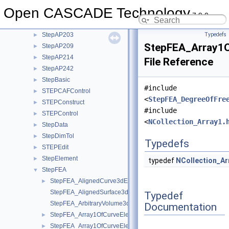
StdPrs
►
Open CASCADE Technology
StdSelect
►
7.9.0
StdStorage
►
StepAP203
Typedefs
►
StepFEA_Array1
StepAP209
►
StepAP214
►
File Reference
StepAP242
►
StepBasic
►
#include
STEPCAFControl
►
<
StepFEA_DegreeOfFre
STEPConstruct
►
#include
STEPControl
►
<
NCollection_Array1.
StepData
►
StepDimTol
►
Typedefs
STEPEdit
►
StepElement
►
typedef
NCollection_Ar
StepFEA
▼
StepFEA_AlignedCurve3dElementCoordinateSystem.hxx
►
StepFEA_AlignedSurface3dElementCoordinateSystem.hxx
Typedef
StepFEA_ArbitraryVolume3dElementCoordinateSystem.hxx
Documentation
StepFEA_Array1OfCurveElementEndOffset.hxx
►
StepFEA_Array1OfCurveElementEndRelease.hxx
►