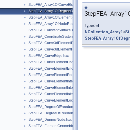
StepFEA_Array1OfCurveElementInterval.hxx
►
◆
StepFEA_Array1OfDegreeOfFreedom.hxx
►
StepFEA_Array1
StepFEA_Array1OfElementRepresentation.hxx
►
StepFEA_Array1OfNodeRepresentation.hxx
►
typedef
StepFEA_ConstantSurface3dElementCoordinateSystem.hxx
NCollection_Array1
<
St
StepFEA_CoordinateSystemType.hxx
►
StepFEA_Array1OfDeg
StepFEA_Curve3dElementProperty.hxx
►
StepFEA_Curve3dElementRepresentation.hxx
►
StepFEA_CurveEdge.hxx
►
StepFEA_CurveElementEndCoordinateSystem.hxx
►
StepFEA_CurveElementEndOffset.hxx
►
StepFEA_CurveElementEndRelease.hxx
►
StepFEA_CurveElementInterval.hxx
►
StepFEA_CurveElementIntervalConstant.hxx
►
StepFEA_CurveElementIntervalLinearlyVarying.hxx
►
StepFEA_CurveElementLocation.hxx
►
StepFEA_DegreeOfFreedom.hxx
►
StepFEA_DegreeOfFreedomMember.hxx
►
StepFEA_DummyNode.hxx
►
StepFEA_ElementGeometricRelationship.hxx
►