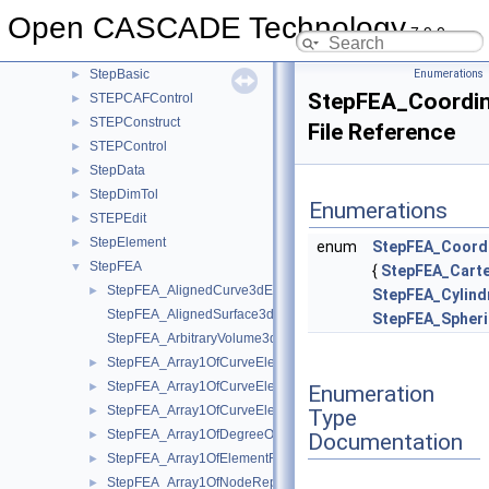
StepAP209
►
Open CASCADE Technology
StepAP214
►
7.9.0
StepAP242
►
StepBasic
Enumerations
►
StepFEA_Coordi
STEPCAFControl
►
STEPConstruct
►
File Reference
STEPControl
►
StepData
►
StepDimTol
►
Enumerations
STEPEdit
►
StepElement
►
enum
StepFEA_Coord
StepFEA
▼
{
StepFEA_Carte
StepFEA_AlignedCurve3dElementCoordinateSystem.hxx
►
StepFEA_Cylindr
StepFEA_AlignedSurface3dElementCoordinateSystem.hxx
StepFEA_Spheri
StepFEA_ArbitraryVolume3dElementCoordinateSystem.hxx
StepFEA_Array1OfCurveElementEndOffset.hxx
►
StepFEA_Array1OfCurveElementEndRelease.hxx
►
Enumeration
StepFEA_Array1OfCurveElementInterval.hxx
►
Type
StepFEA_Array1OfDegreeOfFreedom.hxx
►
Documentation
StepFEA_Array1OfElementRepresentation.hxx
►
StepFEA_Array1OfNodeRepresentation.hxx
►