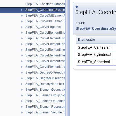
StepFEA_ConstantSurface3dElementCoordinateSystem.hxx
◆
StepFEA_CoordinateSystemType.hxx
►
StepFEA_Coordi
StepFEA_Curve3dElementProperty.hxx
►
StepFEA_Curve3dElementRepresentation.hxx
►
enum
StepFEA_CurveEdge.hxx
►
StepFEA_CoordinateS
StepFEA_CurveElementEndCoordinateSystem.hxx
►
StepFEA_CurveElementEndOffset.hxx
►
Enumerator
StepFEA_CurveElementEndRelease.hxx
►
StepFEA_Cartesian
StepFEA_CurveElementInterval.hxx
►
StepFEA_Cylindrical
StepFEA_CurveElementIntervalConstant.hxx
►
StepFEA_CurveElementIntervalLinearlyVarying.hxx
►
StepFEA_Spherical
StepFEA_CurveElementLocation.hxx
►
StepFEA_DegreeOfFreedom.hxx
►
StepFEA_DegreeOfFreedomMember.hxx
►
StepFEA_DummyNode.hxx
►
StepFEA_ElementGeometricRelationship.hxx
►
StepFEA_ElementGroup.hxx
►
StepFEA_ElementOrElementGroup.hxx
►
StepFEA_ElementRepresentation.hxx
►
StepFEA_ElementVolume.hxx
►