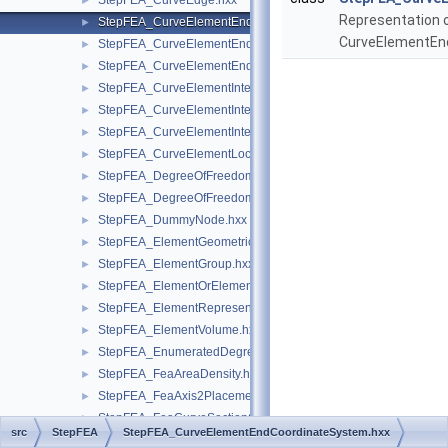
StepFEA_CurveEdge.hxx
►
Representation 
StepFEA_CurveElementEndCoordinateSystem.hxx
►
CurveElementEn
StepFEA_CurveElementEndOffset.hxx
►
StepFEA_CurveElementEndRelease.hxx
►
StepFEA_CurveElementInterval.hxx
►
StepFEA_CurveElementIntervalConstant.hxx
►
StepFEA_CurveElementIntervalLinearlyVarying.hxx
►
StepFEA_CurveElementLocation.hxx
►
StepFEA_DegreeOfFreedom.hxx
►
StepFEA_DegreeOfFreedomMember.hxx
►
StepFEA_DummyNode.hxx
►
StepFEA_ElementGeometricRelationship.hxx
►
StepFEA_ElementGroup.hxx
►
StepFEA_ElementOrElementGroup.hxx
►
StepFEA_ElementRepresentation.hxx
►
StepFEA_ElementVolume.hxx
►
StepFEA_EnumeratedDegreeOfFreedom.hxx
►
StepFEA_FeaAreaDensity.hxx
►
StepFEA_FeaAxis2Placement3d.hxx
►
StepFEA_FeaCurveSectionGeometricRelationship.hxx
►
src
StepFEA
StepFEA_CurveElementEndCoordinateSystem.hxx
StepFEA_FeaGroup.hxx
►