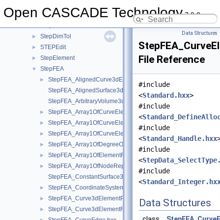
STEPConstruct
►
Open CASCADE Technology
7.9.0
STEPControl
►
StepData
►
Data Structures
StepDimTol
►
StepFEA_CurveE
STEPEdit
►
File Reference
StepElement
►
StepFEA
▼
StepFEA_AlignedCurve3dElementCoordinateSystem.hxx
►
#include
StepFEA_AlignedSurface3dElementCoordinateSystem.hxx
<
Standard.hxx
>
StepFEA_ArbitraryVolume3dElementCoordinateSystem.hxx
#include
StepFEA_Array1OfCurveElementEndOffset.hxx
►
<
Standard_DefineAllo
StepFEA_Array1OfCurveElementEndRelease.hxx
►
#include
StepFEA_Array1OfCurveElementInterval.hxx
►
<
Standard_Handle.hxx
StepFEA_Array1OfDegreeOfFreedom.hxx
►
#include
StepFEA_Array1OfElementRepresentation.hxx
►
<
StepData_SelectType
StepFEA_Array1OfNodeRepresentation.hxx
►
#include
StepFEA_ConstantSurface3dElementCoordinateSystem.hxx
<
Standard_Integer.hx
StepFEA_CoordinateSystemType.hxx
►
StepFEA_Curve3dElementProperty.hxx
►
Data Structures
StepFEA_Curve3dElementRepresentation.hxx
►
class
StepFEA_Curve