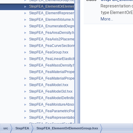
StepFEA_ElementGroup.hxx
►
Representation
StepFEA_ElementOrElementGroup.hxx
►
type ElementOrE
StepFEA_ElementRepresentation.hxx
►
More...
StepFEA_ElementVolume.hxx
►
StepFEA_EnumeratedDegreeOfFreedom.hxx
►
StepFEA_FeaAreaDensity.hxx
►
StepFEA_FeaAxis2Placement3d.hxx
►
StepFEA_FeaCurveSectionGeometricRelationship.hxx
►
StepFEA_FeaGroup.hxx
►
StepFEA_FeaLinearElasticity.hxx
►
StepFEA_FeaMassDensity.hxx
►
StepFEA_FeaMaterialPropertyRepresentation.hxx
StepFEA_FeaMaterialPropertyRepresentationItem.hxx
►
StepFEA_FeaModel.hxx
►
StepFEA_FeaModel3d.hxx
►
StepFEA_FeaModelDefinition.hxx
►
StepFEA_FeaMoistureAbsorption.hxx
►
StepFEA_FeaParametricPoint.hxx
►
StepFEA_FeaRepresentationItem.hxx
►
StepFEA_FeaSecantCoefficientOfLinearThermalExpansion.hxx
src
StepFEA
StepFEA_ElementOrElementGroup.hxx
StepFEA_FeaShellBendingStiffness.hxx