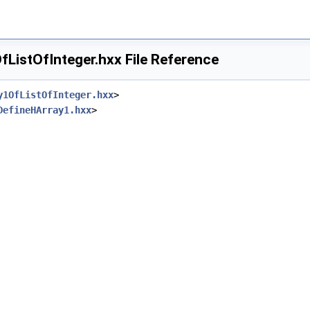
ListOfInteger.hxx File Reference
y1OfListOfInteger.hxx
>
DefineHArray1.hxx
>