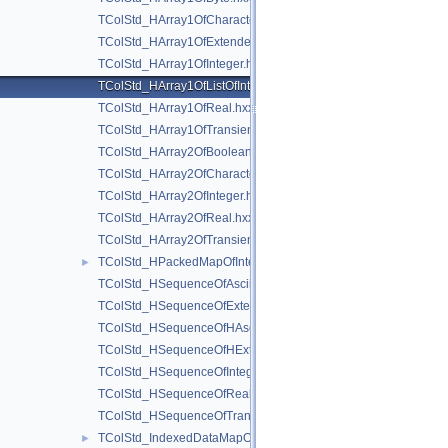
TColStd_HArray1OfCharacter.hxx
TColStd_HArray1OfExtendedString.hxx
TColStd_HArray1OfInteger.hxx
TColStd_HArray1OfListOfInteger.hxx
TColStd_HArray1OfReal.hxx
TColStd_HArray1OfTransient.hxx
TColStd_HArray2OfBoolean.hxx
TColStd_HArray2OfCharacter.hxx
TColStd_HArray2OfInteger.hxx
TColStd_HArray2OfReal.hxx
TColStd_HArray2OfTransient.hxx
TColStd_HPackedMapOfInteger.hxx
►
TColStd_HSequenceOfAsciiString.hxx
TColStd_HSequenceOfExtendedString.hxx
TColStd_HSequenceOfHAsciiString.hxx
TColStd_HSequenceOfHExtendedString.hxx
TColStd_HSequenceOfInteger.hxx
TColStd_HSequenceOfReal.hxx
TColStd_HSequenceOfTransient.hxx
TColStd_IndexedDataMapOfStringString.hxx
►