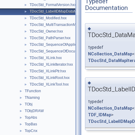
Typedef
TDocStd_FormatVersion.hxx
►
Documentation
TDocStd_LabelIDMapDataMap.hxx
►
TDocStd_Modified.hxx
►
TDocStd_MultiTransactionManager.hxx
►
◆
TDocStd_Owner.hxx
►
TDocStd_DataMa
TDocStd_PathParser.hxx
►
TDocStd_SequenceOfApplicationDelta.hxx
►
typedef
TDocStd_SequenceOfDocument.hxx
►
NCollection_DataMap
<
TDocStd_XLink.hxx
►
TDocStd_DataMapIter
TDocStd_XLinkIterator.hxx
►
TDocStd_XLinkPtr.hxx
►
TDocStd_XLinkRoot.hxx
►
◆
TDocStd_XLinkTool.hxx
►
TDocStd_Label
TFunction
►
TNaming
►
typedef
TObj
►
NCollection_DataMap
<
TObjDRAW
►
TDF_IDMap
>
TopAbs
►
TDocStd_LabelIDMap
TopBas
►
TopCnx
►