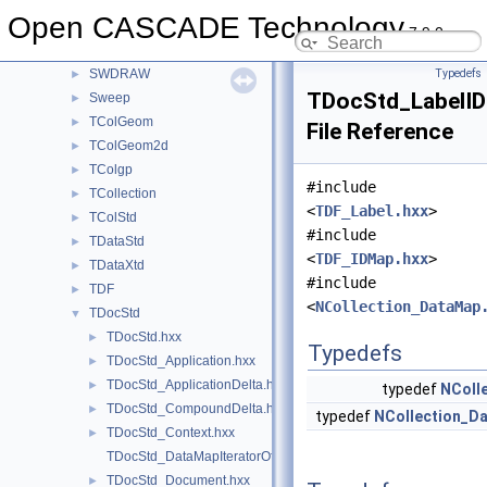
StepVisual
►
Open CASCADE Technology
StlAPI
►
7.9.0
Storage
►
SWDRAW
Typedefs
►
TDocStd_LabelI
Sweep
►
TColGeom
►
File Reference
TColGeom2d
►
TColgp
►
#include
TCollection
►
<
TDF_Label.hxx
>
TColStd
►
#include
TDataStd
►
<
TDF_IDMap.hxx
>
TDataXtd
►
#include
TDF
►
<
NCollection_DataMap
TDocStd
▼
TDocStd.hxx
►
Typedefs
TDocStd_Application.hxx
►
TDocStd_ApplicationDelta.hxx
►
typedef
NColl
TDocStd_CompoundDelta.hxx
►
typedef
NCollection_D
TDocStd_Context.hxx
►
TDocStd_DataMapIteratorOfLabelIDMapDataMap.hxx
TDocStd_Document.hxx
►