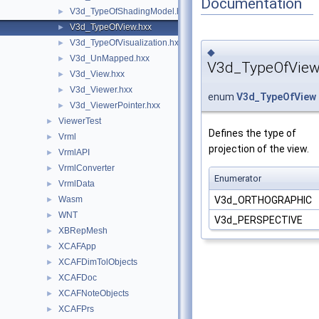
Documentation
V3d_TypeOfShadingModel.hxx
►
V3d_TypeOfView.hxx
►
V3d_TypeOfVisualization.hxx
►
◆
V3d_UnMapped.hxx
►
V3d_TypeOfVie
V3d_View.hxx
►
V3d_Viewer.hxx
►
enum
V3d_TypeOfView
V3d_ViewerPointer.hxx
►
ViewerTest
►
Defines the type of
Vrml
►
projection of the view.
VrmlAPI
►
VrmlConverter
►
Enumerator
VrmlData
►
V3d_ORTHOGRAPHIC
Wasm
►
WNT
►
V3d_PERSPECTIVE
XBRepMesh
►
XCAFApp
►
XCAFDimTolObjects
►
XCAFDoc
►
XCAFNoteObjects
►
XCAFPrs
►