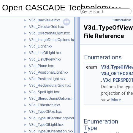
V3d
▼
Open CASCADE Technology
V3d.hxx
►
7.9.0
V3d_AmbientLight.hxx
►
V3d_BadValue.hxx
Enumerations
►
V3d_TypeOfView
V3d_CircularGrid.hxx
►
V3d_DirectionalLight.hxx
►
File Reference
V3d_ImageDumpOptions.hxx
►
V3d_Light.hxx
►
V3d_ListOfLight.hxx
►
Enumerations
V3d_ListOfView.hxx
►
V3d_Plane.hxx
►
enum
V3d_TypeOfVie
V3d_PositionalLight.hxx
►
V3d_ORTHOGR
V3d_PositionLight.hxx
►
,
V3d_PERSPECT
V3d_RectangularGrid.hxx
►
Defines the type
V3d_SpotLight.hxx
►
projection of the
V3d_StereoDumpOptions.hxx
►
view.
More...
V3d_Trihedron.hxx
►
V3d_TypeOfAxe.hxx
►
V3d_TypeOfBackfacingModel.hxx
►
Enumeration
V3d_TypeOfLight.hxx
►
Type
V3d_TypeOfOrientation.hxx
►