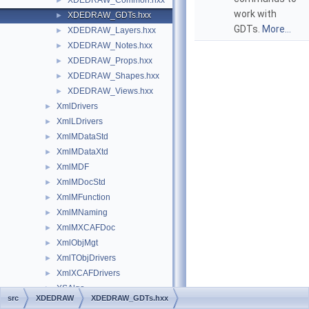
XDEDRAW_Common.hxx
►
work with
XDEDRAW_GDTs.hxx
►
GDTs.
More...
XDEDRAW_Layers.hxx
►
XDEDRAW_Notes.hxx
►
XDEDRAW_Props.hxx
►
XDEDRAW_Shapes.hxx
►
XDEDRAW_Views.hxx
►
XmlDrivers
►
XmlLDrivers
►
XmlMDataStd
►
XmlMDataXtd
►
XmlMDF
►
XmlMDocStd
►
XmlMFunction
►
XmlMNaming
►
XmlMXCAFDoc
►
XmlObjMgt
►
XmlTObjDrivers
►
XmlXCAFDrivers
►
XSAlgo
►
src
XDEDRAW
XDEDRAW_GDTs.hxx
XSControl
►