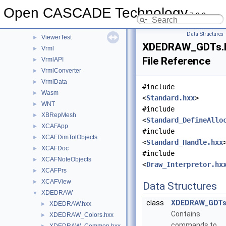
UnitsMethods
►
Open CASCADE Technology
7.9.0
UTL
►
V3d
►
Data Structures
ViewerTest
►
XDEDRAW_GDTs.
Vrml
►
File Reference
VrmlAPI
►
VrmlConverter
►
VrmlData
►
#include
Wasm
►
<
Standard.hxx
>
WNT
►
#include
XBRepMesh
►
<
Standard_DefineAllo
XCAFApp
►
#include
XCAFDimTolObjects
►
<
Standard_Handle.hxx
XCAFDoc
►
#include
XCAFNoteObjects
►
<
Draw_Interpretor.hx
XCAFPrs
►
XCAFView
►
Data Structures
XDEDRAW
▼
class
XDEDRAW_GDT
XDEDRAW.hxx
►
Contains
XDEDRAW_Colors.hxx
►
commands to