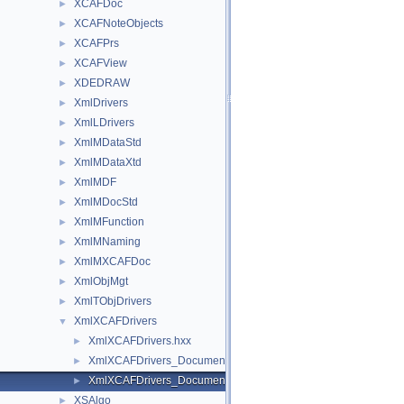
XCAFDoc
►
XCAFNoteObjects
►
XCAFPrs
►
XCAFView
►
XDEDRAW
►
XmlDrivers
►
XmlLDrivers
►
XmlMDataStd
►
XmlMDataXtd
►
XmlMDF
►
XmlMDocStd
►
XmlMFunction
►
XmlMNaming
►
XmlMXCAFDoc
►
XmlObjMgt
►
XmlTObjDrivers
►
XmlXCAFDrivers
▼
XmlXCAFDrivers.hxx
►
XmlXCAFDrivers_DocumentRetrievalDriver.hxx
►
XmlXCAFDrivers_DocumentStorageDriver.hxx
►
XSAlgo
►