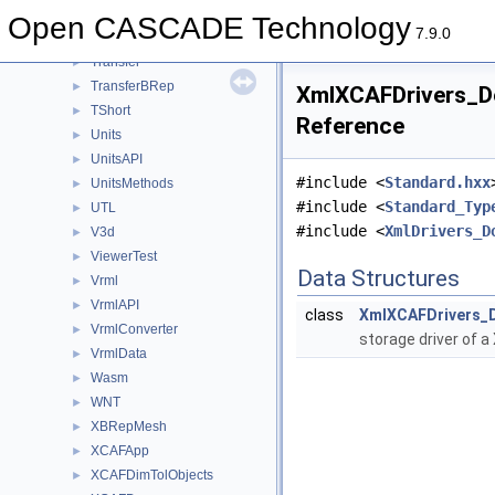
TopTrans
►
Open CASCADE Technology
7.9.0
TPrsStd
►
Transfer
►
TransferBRep
►
XmlXCAFDrivers_Do
TShort
►
Reference
Units
►
UnitsAPI
►
#include <
Standard.hxx
UnitsMethods
►
#include <
Standard_Typ
UTL
►
#include <
XmlDrivers_D
V3d
►
ViewerTest
►
Data Structures
Vrml
►
VrmlAPI
►
class
XmlXCAFDrivers_
VrmlConverter
►
storage driver of
VrmlData
►
Wasm
►
WNT
►
XBRepMesh
►
XCAFApp
►
XCAFDimTolObjects
►