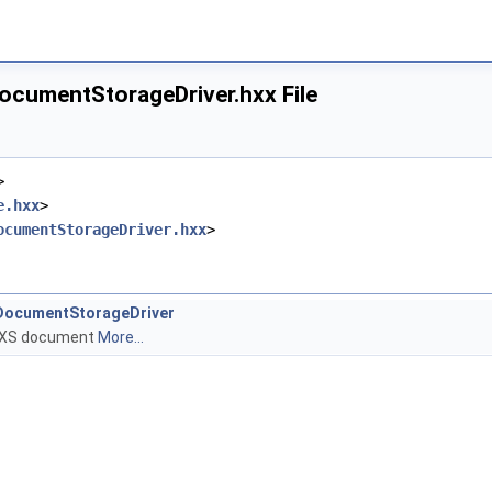
cumentStorageDriver.hxx File
>
e.hxx
>
ocumentStorageDriver.hxx
>
DocumentStorageDriver
 a XS document
More...